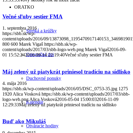
ORATKO
Večné sľuby sestier FMA
1. septembra 2016
Stretká a krúžky
https://sbb.sk/wp-
content/uploads/2016/09/13873098_1195470917140153_346981901
800
600
Marek Vigaš
https://sbb.sk/wp-
content/uploads/2017/03/sbb-logo-web.png
Marek Vigaš
2016-09-
Orientačné dni
01 15:52:24
2016-09-14 22:19:40
Večné sľuby sestier FMA
Máj zelený už piatykrát priniesol tradíciu na sídlisko
Duchovné ponuky
4. mája 2016
https://sbb.sk/wp-content/uploads/2016/05/DSC_0753-35.jpg
1275
1920
Alica Vosková
https://sbb.sk/wp-content/uploads/2017/03/sbb-
logo-web.png
Alica Vosková
2016-05-04 15:00:03
2016-11-09
Kalendár
12:29:33
Máj zelený už piatykrát priniesol tradíciu na sídlisko
Buď ako Mikuláš
Otváracie hodiny
9. decembra 2015