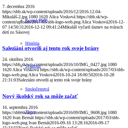
7. decembra 2016
https://sbb.sk/wp-content/uploads/2016/12/2016.12.04-
Mikuláš-2.jpg
1080
1620
Alica Vosková
https://sbb.sk/wp-
Kostol PMP
content/uploads/2017/03/sbb-logo-web.png
Alica Vosková
2016-12-
07 14:50:31
2016-12-12 09:41:24
Mikuláš vyčaril úsmev na tvárach
detí zo Sásovej
História
Saleziáni otvorili aj tento rok svoje brány
24. októbra 2016
https://sbb.sk/wp-content/uploads/2016/10/IMG_0427.jpg
1080
Sviatosti
1620
Alica Vosková
https://sbb.sk/wp-content/uploads/2017/03/sbb-
logo-web.png
Alica Vosková
2016-10-24 18:00:50
2016-10-28
21:31:03
Saleziáni otvorili aj tento rok svoje brány
Spoločenstvá
Nový školský rok sa môže začať
16. septembra 2016
Zbory
https://sbb.sk/wp-content/uploads/2016/09/IMG_9608.jpg
1080
1620
Ivan Bernát
https://sbb.sk/wp-content/uploads/2017/03/sbb-
logo-web.png
Ivan Bernát
2016-09-16 13:28:16
2016-09-17
15:33:55
Nový školský rok sa môže začať