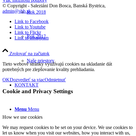
Viac možností podpory
© Copyright - Saleziáni Don Bosca, Banská Bystrica,
admin@sbb.sk
Rok 2018
Link to Facebook
Link to Youtube
Link to Flickr
Rok 2017
Link to Instagram
Zrolovať na začiatok
Naše priestory
Tieto webové stránky využívajú cookies na ukladanie dát
potrebných pre zlepšovanie kvality prehliadania.
OK
Dozvedieť sa viac
Odmietnuť
KONTAKT
Cookie and Privacy Settings
Menu
Menu
How we use cookies
We may request cookies to be set on your device. We use cookies to
let us know when you visit our websites, how you interact with us,