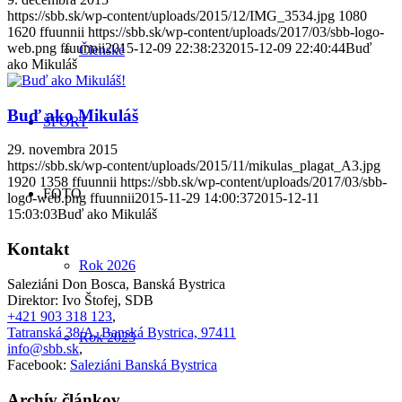
https://sbb.sk/wp-content/uploads/2015/12/IMG_3534.jpg
1080
1620
ffuunnii
https://sbb.sk/wp-content/uploads/2017/03/sbb-logo-
web.png
ffuunnii
2015-12-09 22:38:23
2015-12-09 22:40:44
Buď
Členské
ako Mikuláš
Buď ako Mikuláš
ŠPORT
29. novembra 2015
https://sbb.sk/wp-content/uploads/2015/11/mikulas_plagat_A3.jpg
1920
1358
ffuunnii
https://sbb.sk/wp-content/uploads/2017/03/sbb-
FOTO
logo-web.png
ffuunnii
2015-11-29 14:00:37
2015-12-11
15:03:03
Buď ako Mikuláš
Kontakt
Rok 2026
Saleziáni Don Bosca, Banská Bystrica
Direktor: Ivo Štofej, SDB
+421 903 318 123
,
Tatranská 38/A, Banská Bystrica, 97411
Rok 2025
info@sbb.sk
,
Facebook:
Saleziáni Banská Bystrica
Archív článkov