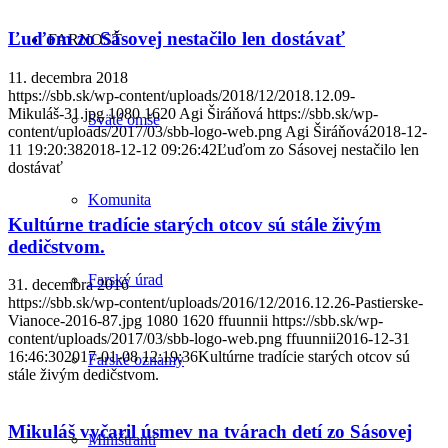
Ľuďom zo Sásovej nestačilo len dostávať
FARNOSŤ
11. decembra 2018
https://sbb.sk/wp-content/uploads/2018/12/2018.12.09-
Mikuláš-31.jpg
1080
1620
Agi Širáňová
https://sbb.sk/wp-
Sväté omše
content/uploads/2017/03/sbb-logo-web.png
Agi Širáňová
2018-12-
11 19:20:38
2018-12-12 09:26:42
Ľuďom zo Sásovej nestačilo len
dostávať
Komunita
Kultúrne tradície starých otcov sú stále živým
dedičstvom.
Farský úrad
31. decembra 2016
https://sbb.sk/wp-content/uploads/2016/12/2016.12.26-Pastierske-
Vianoce-2016-87.jpg
1080
1620
ffuunnii
https://sbb.sk/wp-
content/uploads/2017/03/sbb-logo-web.png
ffuunnii
2016-12-31
16:46:30
2017-01-08 12:19:36
Kultúrne tradície starých otcov sú
Farské oznamy
stále živým dedičstvom.
Mikuláš vyčaril úsmev na tvárach detí zo Sásovej
Miništranti