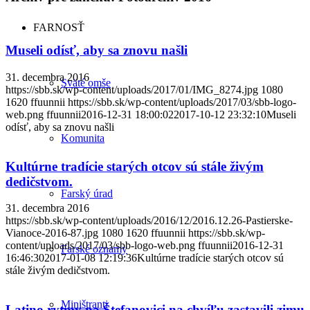
FARNOSŤ
Museli odísť, aby sa znovu našli
31. decembra 2016
Sväté omše
https://sbb.sk/wp-content/uploads/2017/01/IMG_8274.jpg
1080
1620
ffuunnii
https://sbb.sk/wp-content/uploads/2017/03/sbb-logo-
web.png
ffuunnii
2016-12-31 18:00:02
2017-10-12 23:32:10
Museli
odísť, aby sa znovu našli
Komunita
Kultúrne tradície starých otcov sú stále živým
dedičstvom.
Farský úrad
31. decembra 2016
https://sbb.sk/wp-content/uploads/2016/12/2016.12.26-Pastierske-
Vianoce-2016-87.jpg
1080
1620
ffuunnii
https://sbb.sk/wp-
content/uploads/2017/03/sbb-logo-web.png
ffuunnii
2016-12-31
Farské oznamy
16:46:30
2017-01-08 12:19:36
Kultúrne tradície starých otcov sú
stále živým dedičstvom.
Miništranti
Latino rytmy na Štefanovici na chvíľu zastavili zimu