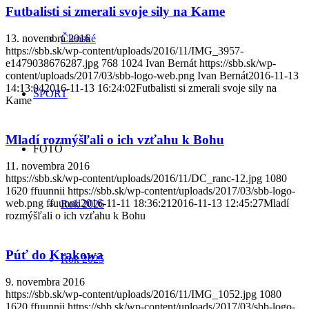
Futbalisti si zmerali svoje sily na Kame
13. novembra 2016
Členské
https://sbb.sk/wp-content/uploads/2016/11/IMG_3957-
e1479038676287.jpg
768
1024
Ivan Bernát
https://sbb.sk/wp-
content/uploads/2017/03/sbb-logo-web.png
Ivan Bernát
2016-11-13
14:13:04
2016-11-13 16:24:02
Futbalisti si zmerali svoje sily na
ŠPORT
Kame
Mladí rozmýšľali o ich vzťahu k Bohu
FOTO
11. novembra 2016
https://sbb.sk/wp-content/uploads/2016/11/DC_ranc-12.jpg
1080
1620
ffuunnii
https://sbb.sk/wp-content/uploads/2017/03/sbb-logo-
web.png
ffuunnii
2016-11-11 18:36:21
2016-11-13 12:45:27
Mladí
Rok 2026
rozmýšľali o ich vzťahu k Bohu
Púť do Krakowa
Rok 2025
9. novembra 2016
https://sbb.sk/wp-content/uploads/2016/11/IMG_1052.jpg
1080
1620
ffuunnii
https://sbb.sk/wp-content/uploads/2017/03/sbb-logo-