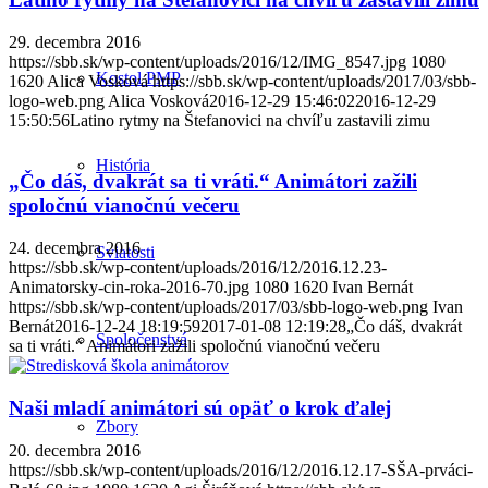
29. decembra 2016
https://sbb.sk/wp-content/uploads/2016/12/IMG_8547.jpg
1080
Kostol PMP
1620
Alica Vosková
https://sbb.sk/wp-content/uploads/2017/03/sbb-
logo-web.png
Alica Vosková
2016-12-29 15:46:02
2016-12-29
15:50:56
Latino rytmy na Štefanovici na chvíľu zastavili zimu
História
„Čo dáš, dvakrát sa ti vráti.“ Animátori zažili
spoločnú vianočnú večeru
24. decembra 2016
Sviatosti
https://sbb.sk/wp-content/uploads/2016/12/2016.12.23-
Animatorsky-cin-roka-2016-70.jpg
1080
1620
Ivan Bernát
https://sbb.sk/wp-content/uploads/2017/03/sbb-logo-web.png
Ivan
Bernát
2016-12-24 18:19:59
2017-01-08 12:19:28
„Čo dáš, dvakrát
Spoločenstvá
sa ti vráti.“ Animátori zažili spoločnú vianočnú večeru
Naši mladí animátori sú opäť o krok ďalej
Zbory
20. decembra 2016
https://sbb.sk/wp-content/uploads/2016/12/2016.12.17-SŠA-prváci-