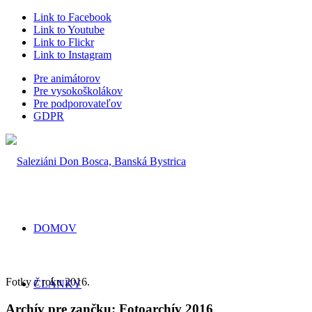
Link to Facebook
Link to Youtube
Link to Flickr
Link to Instagram
Pre animátorov
Pre vysokoškolákov
Pre podporovateľov
GDPR
DOMOV
Fotky z roku 2016.
ČLÁNKY
Archív pre zančku:
Fotoarchív 2016