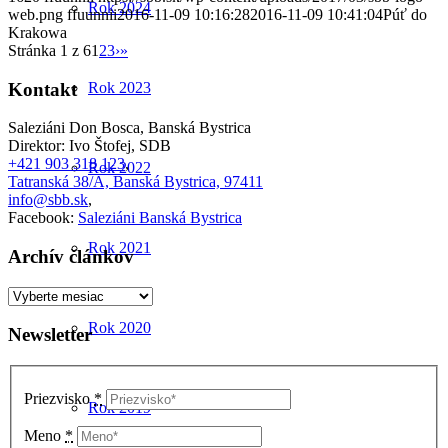
Rok 2024
web.png
ffuunnii
2016-11-09 10:16:28
2016-11-09 10:41:04
Púť do
Krakowa
Stránka 1 z 6
1
2
3
›
»
Kontakt
Rok 2023
Saleziáni Don Bosca, Banská Bystrica
Direktor: Ivo Štofej, SDB
+421 903 318 123
,
Rok 2022
Tatranská 38/A, Banská Bystrica, 97411
info@sbb.sk
,
Facebook:
Saleziáni Banská Bystrica
Rok 2021
Archív článkov
Archív
článkov
Rok 2020
Newsletter
Priezvisko
*
Rok 2019
Meno
*