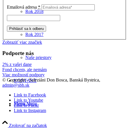
Emailová adresa
*
Rok 2018
Rok 2017
Zobraziť viac značiek
Podporte nás
Naše priestory
2% z vašej dane
Fond chcem, ale nemám
Viac možností podpory
© Copyright - Saleziáni Don Bosca, Banská Bystrica,
KONTAKT
admin@sbb.sk
Link to Facebook
Link to Youtube
Menu
Menu
Link to Flickr
Link to Instagram
Zrolovať na začiatok