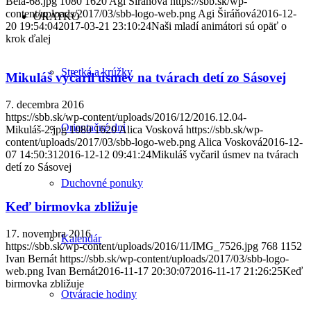
Belá-68.jpg
1080
1620
Agi Širáňová
https://sbb.sk/wp-
content/uploads/2017/03/sbb-logo-web.png
Agi Širáňová
2016-12-
ORATKO
20 19:54:04
2017-03-21 23:10:24
Naši mladí animátori sú opäť o
krok ďalej
Stretká a krúžky
Mikuláš vyčaril úsmev na tvárach detí zo Sásovej
7. decembra 2016
https://sbb.sk/wp-content/uploads/2016/12/2016.12.04-
Orientačné dni
Mikuláš-2.jpg
1080
1620
Alica Vosková
https://sbb.sk/wp-
content/uploads/2017/03/sbb-logo-web.png
Alica Vosková
2016-12-
07 14:50:31
2016-12-12 09:41:24
Mikuláš vyčaril úsmev na tvárach
detí zo Sásovej
Duchovné ponuky
Keď birmovka zbližuje
17. novembra 2016
Kalendár
https://sbb.sk/wp-content/uploads/2016/11/IMG_7526.jpg
768
1152
Ivan Bernát
https://sbb.sk/wp-content/uploads/2017/03/sbb-logo-
web.png
Ivan Bernát
2016-11-17 20:30:07
2016-11-17 21:26:25
Keď
birmovka zbližuje
Otváracie hodiny