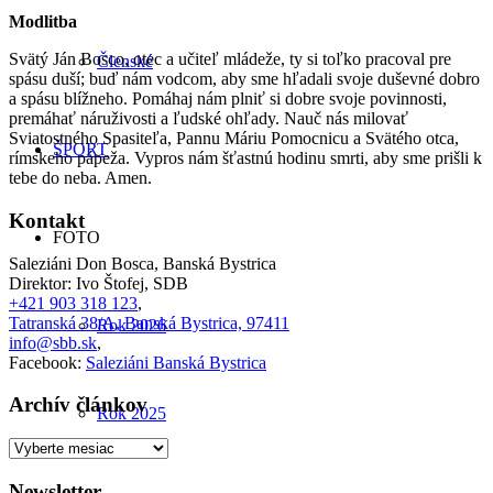
Modlitba
Svätý Ján Bosco, otec a učiteľ mládeže, ty si toľko pracoval pre
Členské
spásu duší; buď nám vodcom, aby sme hľadali svoje duševné dobro
a spásu blížneho. Pomáhaj nám plniť si dobre svoje povinnosti,
premáhať náruživosti a ľudské ohľady. Nauč nás milovať
Sviatostného Spasiteľa, Pannu Máriu Pomocnicu a Svätého otca,
ŠPORT
rímskeho pápeža. Vypros nám šťastnú hodinu smrti, aby sme prišli k
tebe do neba. Amen.
Kontakt
FOTO
Saleziáni Don Bosca, Banská Bystrica
Direktor: Ivo Štofej, SDB
+421 903 318 123
,
Tatranská 38/A, Banská Bystrica, 97411
Rok 2026
info@sbb.sk
,
Facebook:
Saleziáni Banská Bystrica
Archív článkov
Rok 2025
Archív
článkov
Newsletter