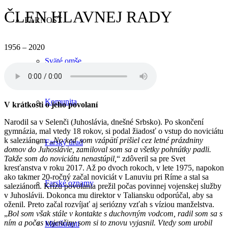
ČLEN HLAVNEJ RADY
FARNOSŤ
1956 – 2020
Sväté omše
Komunita
V krátkosti o jeho povolaní
Narodil sa v Selenči (Juhoslávia, dnešné Srbsko). Po skončení
gymnázia, mal vtedy 18 rokov, si podal žiadosť o vstup do noviciátu
k saleziánom. „
No keď som vzápätí prišiel cez letné prázdniny
Farský úrad
domov do Juhoslávie, zamiloval som sa a všetky pohnútky padli.
Takže som do noviciátu nenastúpil,
“ zdôveril sa pre Svet
kresťanstva v roku 2017. Až po dvoch rokoch, v lete 1975, napokon
ako takmer 20-ročný začal noviciát v Lanuviu pri Ríme a stal sa
Farské oznamy
saleziánom. Krízu povolania prežil počas povinnej vojenskej služby
v Juhoslávii. Dokonca mu direktor v Taliansku odporúčal, aby sa
oženil. Preto začal rozvíjať aj seriózny vzťah s víziou manželstva.
„
Bol som však stále v kontakte s duchovným vodcom, radil som sa s
ním a počas vojenčiny som si to znovu vyjasnil. Vtedy som urobil
Miništranti