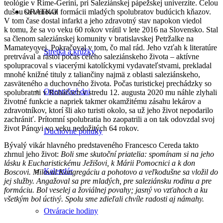
teológie v Ríme-Gerini, pri Saleziánskej pápežskej univerzite. Celou
ORATKO
dušou sa venoval formácii mladých spolubratov budúcich kňazov.
V tom čase dostal infarkt a jeho zdravotný stav napokon viedol
k tomu, že sa vo veku 60 rokov vrátil v lete 2016 na Slovensko. Stal
sa členom saleziánskej komunity v bratislavskej Petržalke na
Mamateyovej. Pokračoval v tom, čo mal rád. Jeho vzťah k literatúre
Stretká a krúžky
pretrvával a rástol počas celého saleziánskeho života – aktívne
spolupracoval s viacerými katolíckymi vydavateľstvami, prekladal
mnohé knižné tituly z taliančiny najmä z oblasti saleziánskeho,
zasväteného a duchovného života. Počas turistickej prechádzky so
Orientačné dni
spolubratmi v Roháčoch v stredu 12. augusta 2020 mu náhle zlyhali
životné funkcie a napriek takmer okamžitému zásahu lekárov a
zdravotníkov, ktorí šli ako turisti okolo, sa už jeho život nepodarilo
zachrániť. Prítomní spolubratia ho zaopatrili a on tak odovzdal svoj
život Pánovi vo veku nedožitých 64 rokov.
Duchovné ponuky
Bývalý vikár hlavného predstaveného Francesco Cereda takto
zhrnul jeho život:
Boli sme skutoční priatelia: spomínam si na jeho
lásku k Eucharistickému Ježišovi, k Márii Pomocnici a k don
Kalendár
Boscovi. Miloval Kongregáciu a pohotovo a veľkodušne sa vložil do
jej služby. Angažoval sa pre mladých, pre saleziánsku rodinu a pre
formáciu. Bol veselej a žoviálnej povahy; jasný vo vzťahoch a ku
všetkým bol úctivý. Spolu sme zdieľali chvíle radosti aj námahy.
Otváracie hodiny