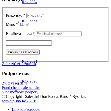
Rok 2024
Priezvisko
*
Rok 2023
Meno
*
Emailová adresa
*
Rok 2022
Rok 2021
Zobraziť viac značiek
Podporte nás
Rok 2020
2% z vašej dane
Fond chcem, ale nemám
Viac možností podpory
© Copyright - Saleziáni Don Bosca, Banská Bystrica,
admin@sbb.sk
Rok 2019
Link to Facebook