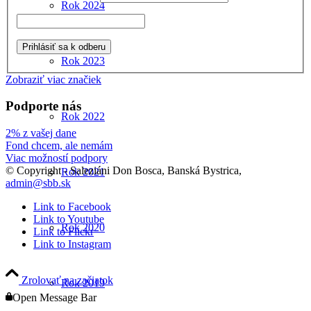
Rok 2024
Rok 2023
Zobraziť viac značiek
Podporte nás
Rok 2022
2% z vašej dane
Fond chcem, ale nemám
Viac možností podpory
© Copyright - Saleziáni Don Bosca, Banská Bystrica,
Rok 2021
admin@sbb.sk
Link to Facebook
Link to Youtube
Rok 2020
Link to Flickr
Link to Instagram
Zrolovať na začiatok
Rok 2019
Open Message Bar