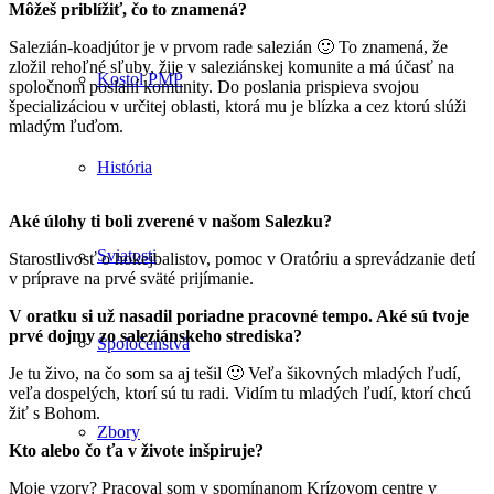
Môžeš priblížiť, čo to znamená?
Salezián-koadjútor je v prvom rade salezián 🙂 To znamená, že
zložil rehoľné sľuby, žije v saleziánskej komunite a má účasť na
Kostol PMP
spoločnom poslaní komunity. Do poslania prispieva svojou
špecializáciou v určitej oblasti, ktorá mu je blízka a cez ktorú slúži
mladým ľuďom.
História
Aké úlohy ti boli zverené v našom Salezku?
Sviatosti
Starostlivosť o hokejbalistov, pomoc v Oratóriu a sprevádzanie detí
v príprave na prvé sväté prijímanie.
V oratku si už nasadil poriadne pracovné tempo. Aké sú tvoje
prvé dojmy zo saleziánskeho strediska?
Spoločenstvá
Je tu živo, na čo som sa aj tešil 🙂 Veľa šikovných mladých ľudí,
veľa dospelých, ktorí sú tu radi. Vidím tu mladých ľudí, ktorí chcú
žiť s Bohom.
Zbory
Kto alebo čo ťa v živote inšpiruje?
Moje vzory? Pracoval som v spomínanom Krízovom centre v