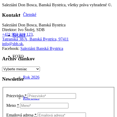
Saleziáni Don Bosca, Banská Bystrica, všetky práva vyhradené ©.
Kontakt
Členské
Saleziáni Don Bosca, Banská Bystrica
Direktor: Ivo Štofej, SDB
+421 903 318 123
,
ŠPORT
Tatranská 38/A, Banská Bystrica, 97411
info@sbb.sk
,
Facebook:
Saleziáni Banská Bystrica
FOTO
Archív článkov
Archív
článkov
Rok 2026
Newsletter
Priezvisko
*
Rok 2025
Meno
*
Emailová adresa
*