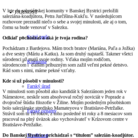
V lete do saleziánskej komunity v Banskej Bystrici preložili
FARNOSŤ
saleziána-koadjútora, Petra Jurčišina-Kukľu. V nasledujúcom
rozhovore prezradil niečo o sebe a svojej minulosti, ale aj o tom,
čomu sa bude venovať v Salezku.
Sväté omše
Odkiaľ pochádzaš a aká je tvoja rodina?
Pochádzam z Bardejova. Mám troch bratov (Mariána, Paľa a Jožka)
a dve sestry (Máriu a Katku). Ja som druhý najstarší. Takmer všetci
súrodenci už majú svoje rodiny. Vďaka mojím rodičom,
Komunita
súrodencom i ďalším príbuzným som zažil veľmi pekné detstvo.
Rád som s nimi, máme pekné vzťahy.
Kde si už pôsobil v minulosti?
Farský úrad
V minulosti som pôsobil ako kandidát k Saleziánom jeden rok v
Námestove, neskôr som absolvoval ročný noviciát v Poprade a
dvojročné štúdia filozofie v Žiline. Mojím posledným pôsobiskom
bolo saleziánske stredisko Mamateyova v Bratislave-Petržalke.
Farské oznamy
Strávil som tu 10 rokov, z toho posledné tri roky a 8 mesiacov som
pracoval na plný úväzok ako vychovávateľ v Krízovom centre v
Bratislave-Petržalke.
Do Banskej Bystrice prichádzaš s “titulom” salezián-koadjútor.
Miništranti