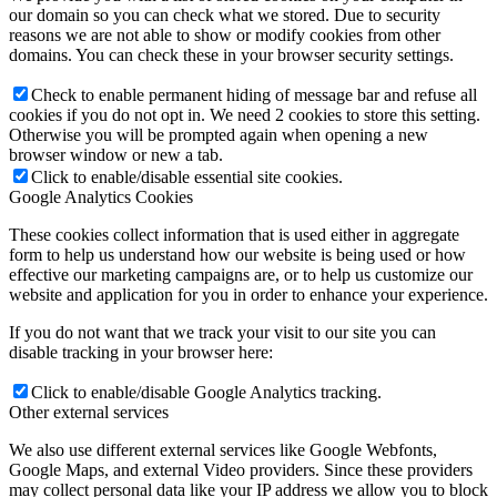
our domain so you can check what we stored. Due to security
Rok 2019
reasons we are not able to show or modify cookies from other
domains. You can check these in your browser security settings.
Check to enable permanent hiding of message bar and refuse all
cookies if you do not opt in. We need 2 cookies to store this setting.
Rok 2018
Otherwise you will be prompted again when opening a new
browser window or new a tab.
Click to enable/disable essential site cookies.
Google Analytics Cookies
Rok 2017
These cookies collect information that is used either in aggregate
form to help us understand how our website is being used or how
effective our marketing campaigns are, or to help us customize our
Naše priestory
website and application for you in order to enhance your experience.
If you do not want that we track your visit to our site you can
disable tracking in your browser here:
KONTAKT
Click to enable/disable Google Analytics tracking.
Other external services
We also use different external services like Google Webfonts,
Google Maps, and external Video providers. Since these providers
Menu
Menu
may collect personal data like your IP address we allow you to block