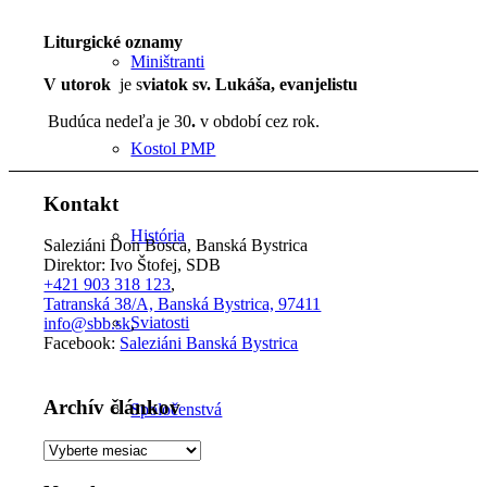
Liturgické oznamy
Miništranti
V utorok
je s
viatok sv. Lukáša, evanjelistu
Budúca nedeľa je 30
.
v období cez rok.
Kostol PMP
Kontakt
História
Saleziáni Don Bosca, Banská Bystrica
Direktor: Ivo Štofej, SDB
+421 903 318 123
,
Tatranská 38/A, Banská Bystrica, 97411
Sviatosti
info@sbb.sk
,
Facebook:
Saleziáni Banská Bystrica
Archív článkov
Spoločenstvá
Archív
článkov