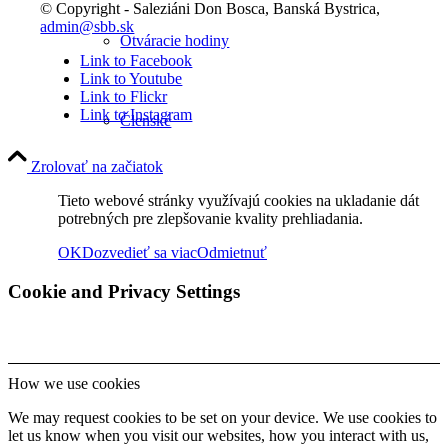
© Copyright - Saleziáni Don Bosca, Banská Bystrica,
admin@sbb.sk
Otváracie hodiny
Link to Facebook
Link to Youtube
Link to Flickr
Link to Instagram
Členské
Zrolovať na začiatok
ŠPORT
Tieto webové stránky využívajú cookies na ukladanie dát
potrebných pre zlepšovanie kvality prehliadania.
OK
Dozvedieť sa viac
Odmietnuť
FOTO
Cookie and Privacy Settings
Rok 2026
How we use cookies
We may request cookies to be set on your device. We use cookies to
let us know when you visit our websites, how you interact with us,
Rok 2025