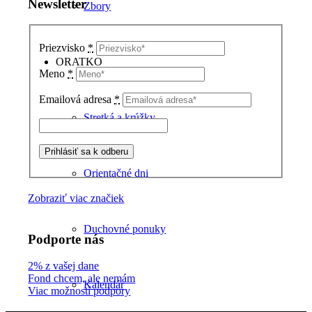
Newsletter
Zbory
Priezvisko
*
ORATKO
Meno
*
Emailová adresa
*
Stretká a krúžky
Orientačné dni
Zobraziť viac značiek
Duchovné ponuky
Podporte nás
2% z vašej dane
Fond chcem, ale nemám
Kalendár
Viac možností podpory