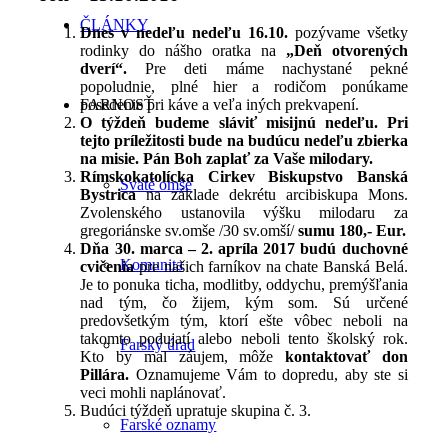
ČLÁNKY
Dnes v nedeľu nedeľu 16.10.
pozývame všetky
rodinky do nášho oratka na
„Deň otvorených
dverí“.
Pre deti máme nachystané pekné
popoludnie, plné hier a rodičom ponúkame
FARNOSŤ
posedenie pri káve a veľa iných prekvapení.
O týždeň budeme sláviť misijnú nedeľu. Pri
tejto príležitosti bude na budúcu nedeľu zbierka
na misie. Pán Boh zaplať za Vaše milodary.
Rímskokatolícka Cirkev Biskupstvo Banská
Sväté omše
Bystrica
na základe dekrétu arcibiskupa Mons.
Zvolenského ustanovila výšku milodaru za
gregoriánske sv.omše /30 sv.omší/
sumu 180,- Eur.
Dňa 30. marca – 2. apríla 2017 budú duchovné
Komunita
cvičenia
pre našich farníkov na chate Banská Belá.
Je to ponuka ticha, modlitby, oddychu, premýšľania
nad tým, čo žijem, kým som. Sú určené
predovšetkým tým, ktorí ešte vôbec neboli na
takomto podujatí alebo neboli tento školský rok.
Farský úrad
Kto by mal záujem, môže
kontaktovať don
Pillára.
Oznamujeme Vám to dopredu, aby ste si
veci mohli naplánovať.
Budúci týždeň upratuje skupina č. 3.
Farské oznamy