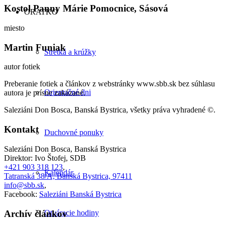
Kostol Panny Márie Pomocnice, Sásová
ORATKO
miesto
Martin Funiak
Stretká a krúžky
autor fotiek
Preberanie fotiek a článkov z webstránky www.sbb.sk bez súhlasu
Orientačné dni
autora je prísne zakázané.
Saleziáni Don Bosca, Banská Bystrica, všetky práva vyhradené ©.
Kontakt
Duchovné ponuky
Saleziáni Don Bosca, Banská Bystrica
Direktor: Ivo Štofej, SDB
+421 903 318 123
,
Kalendár
Tatranská 38/A, Banská Bystrica, 97411
info@sbb.sk
,
Facebook:
Saleziáni Banská Bystrica
Archív článkov
Otváracie hodiny