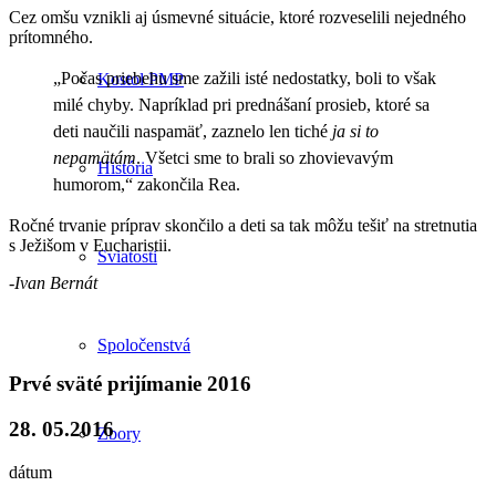
Cez omšu vznikli aj úsmevné situácie, ktoré rozveselili nejedného
prítomného.
„Poča
s priebehu sme zažili isté nedostatky, boli to však
Kostol PMP
milé chyby. Napríklad pri prednášaní prosieb, ktoré sa
deti naučili naspamäť, zaznelo len tiché
ja si to
nepamätám
. Všetci sme to brali so zhovievavým
História
humorom,“ zakončila Rea.
Ročné trvanie príprav skončilo a deti sa tak môžu tešiť na stretnutia
s Ježišom v Eucharistii.
Sviatosti
-Ivan Bernát
Spoločenstvá
Prvé sväté prijímanie 2016
28. 05.2016
Zbory
dátum