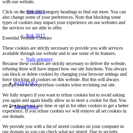
with our website.
Rok 2018
Click on the different category headings to find out more. You can
also change some of your preferences. Note that blocking some
types of cookies may impact your experience on our websites and
the services we are able to offer.
Rok 2017
Essential Website Cookies
These cookies are strictly necessary to provide you with services
available through our website and to use some of its features.
Naše priestory
Because these cookies are strictly necessary to deliver the website,
refusing them will have impact how our site functions. You always
can block or delete cookies by changing your browser settings and
force blocking all cookies on this website. But this will always
KONTAKT
prompt you to accept/refuse cookies when revisiting our site.
We fully respect if you want to refuse cookies but to avoid asking
you again and again kindly allow us to store a cookie for that. You
are free to opt out any time or opt in for other cookies to get a better
Menu
Menu
experience. If you refuse cookies we will remove all set cookies in
our domain.
We provide you with a list of stored cookies on your computer in
our domain so you can check what we stored. Due to security