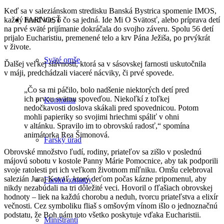
Keď sa v saleziánskom stredisku Banská Bystrica spomenie IMOS,
FARNOSŤ
každý hneď vie, o čo sa jedná. Ide Mi O Svätosť, alebo príprava detí
na prvé sväté prijímanie dokráčala do svojho záveru. Spolu 56 detí
prijalo Eucharistiu, premenené telo a krv Pána Ježiša, po prvýkrát
v živote.
Sväté omše
Ďalšej veľkej slávnosti, ktorá sa v sásovskej farnosti uskutočnila
v máji, predchádzali viaceré nácviky, či prvé spovede.
„Čo sa mi páčilo, bolo nadšenie niektorých detí pred
ich prvou svätou spoveďou. Niekoľkí z toľkej
Komunita
nedočkavosti doslova skákali pred spovednicou. Potom
mohli papieriky so svojimi hriechmi spáliť v ohni
v altánku. Spravilo im to obrovskú radosť,“ spomína
animátorka Rea Šimonová.
Farský úrad
Obrovské množstvo ľudí, rodiny, priateľov sa zišlo v poslednú
májovú sobotu v kostole Panny Márie Pomocnice, aby tak podporili
svoje ratolesti pri ich veľkom životnom míľniku. Omšu celebroval
salezián Juraj Kovaľ, ktorý deťom počas kázne pripomenul, aby
Farské oznamy
nikdy nezabúdali na tri dôležité veci. Hovoril o fľašiach obrovskej
hodnoty – liek na každú chorobu a neduh, tvorcu priateľstva a elixír
večnosti. Cez symboliku fliaš s omšovým vínom išlo o jednoznačnú
podstatu, že Boh nám toto všetko poskytuje vďaka Eucharistii.
Miništranti