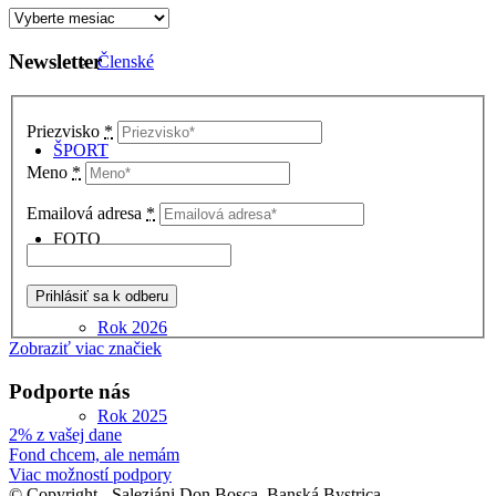
Archív
článkov
Newsletter
Členské
Priezvisko
*
ŠPORT
Meno
*
Emailová adresa
*
FOTO
Rok 2026
Zobraziť viac značiek
Podporte nás
Rok 2025
2% z vašej dane
Fond chcem, ale nemám
Viac možností podpory
© Copyright - Saleziáni Don Bosca, Banská Bystrica,