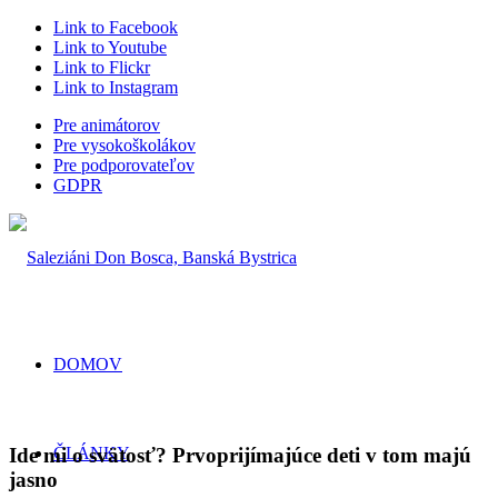
Link to Facebook
Link to Youtube
Link to Flickr
Link to Instagram
Pre animátorov
Pre vysokoškolákov
Pre podporovateľov
GDPR
DOMOV
Ide mi o svätosť? Prvoprijímajúce deti v tom majú
ČLÁNKY
jasno