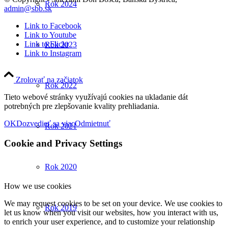
Rok 2024
admin@sbb.sk
Link to Facebook
Link to Youtube
Link to Flickr
Rok 2023
Link to Instagram
Zrolovať na začiatok
Rok 2022
Tieto webové stránky využívajú cookies na ukladanie dát
potrebných pre zlepšovanie kvality prehliadania.
OK
Dozvedieť sa viac
Odmietnuť
Rok 2021
Cookie and Privacy Settings
Rok 2020
How we use cookies
We may request cookies to be set on your device. We use cookies to
Rok 2019
let us know when you visit our websites, how you interact with us,
to enrich your user experience, and to customize your relationship