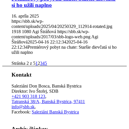
si ho užili naplno
16. apríla 2025
https://sbb.sk/wp-
content/uploads/2025/04/20250329_112914-rotated.jpg
1918
1080
Agi Širáňová
https://sbb.sk/wp-
content/uploads/2017/03/sbb-logo-web.png
Agi
Širáňová
2025-04-16 22:12:34
2025-04-16
22:12:34
Premiérový pobyt na chate: Staršie dievčatá si ho
užili naplno
Stránka 2 z 5
1
2
3
4
5
Kontakt
Saleziáni Don Bosca, Banská Bystrica
Direktor: Ivo Štofej, SDB
+421 903 318 123
,
Tatranská 38/A, Banská Bystrica, 97411
info@sbb.sk
,
Facebook:
Saleziáni Banská Bystrica
Archív článkov