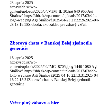
23. apríla 2025
https://sbb.sk/wp-
content/uploads/2025/04/V3M_II.-30.jpg
640
960
Agi
Širáňová
https://sbb.sk/wp-content/uploads/2017/03/sbb-
logo-web.png
Agi Širáňová
2025-04-23 21:22:26
2025-04-
28 13:19:58
Sloboda, ako základ pre zdravý vzťah
Zborová chata v Banskej Belej zjednotila
generácie
16. apríla 2025
https://sbb.sk/wp-
content/uploads/2025/04/IMG_8705.jpeg
1440
1080
Agi
Širáňová
https://sbb.sk/wp-content/uploads/2017/03/sbb-
logo-web.png
Agi Širáňová
2025-04-16 22:13:31
2025-04-
16 22:13:31
Zborová chata v Banskej Belej zjednotila
generácie
Večer plný zábavy a hier