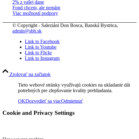
2% z vašej dane
Fond chcem, ale nemám
Viac možností podpory
© Copyright - Saleziáni Don Bosca, Banská Bystrica,
admin@sbb.sk
Link to Facebook
Link to Youtube
Link to Flickr
Link to Instagram
Zrolovať na začiatok
Tieto webové stránky využívajú cookies na ukladanie dát
potrebných pre zlepšovanie kvality prehliadania.
OK
Dozvedieť sa viac
Odmietnuť
Cookie and Privacy Settings