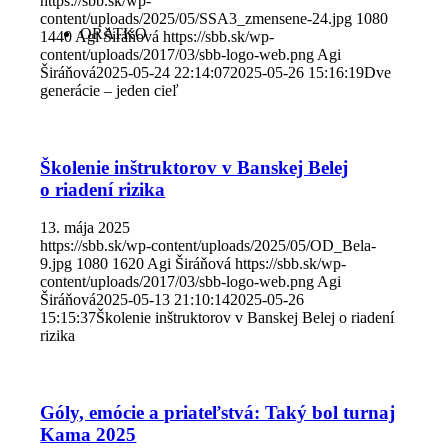
https://sbb.sk/wp-
content/uploads/2025/05/SSA3_zmensene-24.jpg
1080
ORATKO
1440
Agi Širáňová
https://sbb.sk/wp-
content/uploads/2017/03/sbb-logo-web.png
Agi
Širáňová
2025-05-24 22:14:07
2025-05-26 15:16:19
Dve
generácie – jeden cieľ
Školenie inštruktorov v Banskej Belej
o riadení rizika
13. mája 2025
https://sbb.sk/wp-content/uploads/2025/05/OD_Bela-
9.jpg
1080
1620
Agi Širáňová
https://sbb.sk/wp-
content/uploads/2017/03/sbb-logo-web.png
Agi
Širáňová
2025-05-13 21:10:14
2025-05-26
15:15:37
Školenie inštruktorov v Banskej Belej o riadení
rizika
Góly, emócie a priateľstvá: Taký bol turnaj
Kama 2025