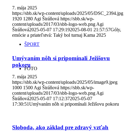
7. mája 2025
https://sbb.sk/wp-content/uploads/2025/05/DSC_2394.jpg
1920
1280
Agi Širáňová
https://sbb.sk/wp-
content/uploads/2017/03/sbb-logo-web.png
Agi
Širáňová
2025-05-07 17:29:19
2025-08-01 21:57:57
Góly,
emócie a priateľstvá: Taký bol turnaj Kama 2025
ŠPORT
Umývaním nôh si pripomínali Ježišovu
pokoru
FOTO
7. mája 2025
https://sbb.sk/wp-content/uploads/2025/05/image9.jpeg
1000
1500
Agi Širáňová
https://sbb.sk/wp-
content/uploads/2017/03/sbb-logo-web.png
Agi
Širáňová
2025-05-07 17:12:37
2025-05-07
17:30:51
Umývaním nôh si pripomínali Ježišovu pokoru
Sloboda, ako základ pre zdravý vzťah