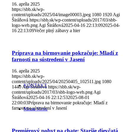
16. apríla 2025
https://sbb.sk/wp-
content/uploads/2025/04/image00003.jpeg
1080
1920
Agi
Širáňová
https://sbb.sk/wp-content/uploads/2017/03/sbb-
logo-web.png
Agi Širáňová
2025-04-16 22:13:09
2025-04-
16 22:13:09
Večer plný zábavy a hier
Príprava na birmovanie pokračuje: Mladí z
farnosti na sústredení v Jasení
16. apríla 2025
https://sbb.sk/wp-
content/uploads/2025/04/20250405_102511.jpg
1080
KONTAKT
1440
Agi Širáňová
https://sbb.sk/wp-
content/uploads/2017/03/sbb-logo-web.png
Agi
Širáňová
2025-04-16 22:12:53
2025-08-01
22:00:03
Príprava na birmovanie pokračuje: Mladí z
farnosti na sústredení v Jasení
Menu
Menu
Premiérový pobyt na chate: Staršie dievčatá