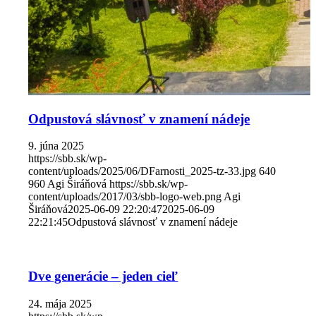
Odpustová slávnosť v znamení nádeje
9. júna 2025
https://sbb.sk/wp-
content/uploads/2025/06/DFarnosti_2025-tz-33.jpg
640
960
Agi Širáňová
https://sbb.sk/wp-
content/uploads/2017/03/sbb-logo-web.png
Agi
Širáňová
2025-06-09 22:20:47
2025-06-09
22:21:45
Odpustová slávnosť v znamení nádeje
Dve generácie – jeden cieľ
24. mája 2025