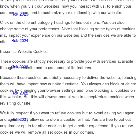
know when you visit our websites, how you interact with us, to enrich your
user experience, and to customize your relationship with our website.
Rok 2025
Click on the different category headings to find out more. You can also
change some of your preferences. Note that blocking some types of cookies
may impact your experience on our websites and the services we are able to
Rok 2024
offer.
Essential Website Cookies
These cookies are strictly necessary to provide you with services available
Rok 2023
through our website and to use some of its features.
Because these cookies are strictly necessary to deliver the website, refusing
them will have impact how our site functions. You always can block or delete
cookies by changing your browser settings and force blocking all cookies on
Rok 2022
this website. But this will always prompt you to accept/refuse cookies when
revisiting our site.
We fully respect if you want to refuse cookies but to avoid asking you again
and again kindly allow us to store a cookie for that. You are free to opt out
Rok 2021
any time or opt in for other cookies to get a better experience. If you refuse
cookies we will remove all set cookies in our domain.