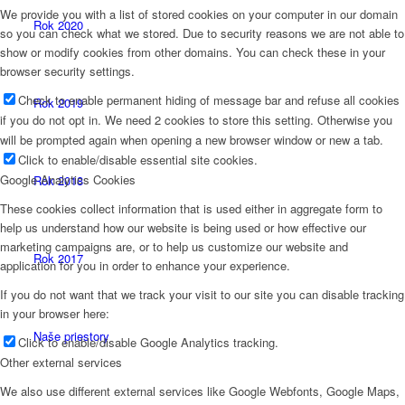
We provide you with a list of stored cookies on your computer in our domain
Rok 2020
so you can check what we stored. Due to security reasons we are not able to
show or modify cookies from other domains. You can check these in your
browser security settings.
Check to enable permanent hiding of message bar and refuse all cookies
Rok 2019
if you do not opt in. We need 2 cookies to store this setting. Otherwise you
will be prompted again when opening a new browser window or new a tab.
Click to enable/disable essential site cookies.
Google Analytics Cookies
Rok 2018
These cookies collect information that is used either in aggregate form to
help us understand how our website is being used or how effective our
marketing campaigns are, or to help us customize our website and
Rok 2017
application for you in order to enhance your experience.
If you do not want that we track your visit to our site you can disable tracking
in your browser here:
Naše priestory
Click to enable/disable Google Analytics tracking.
Other external services
We also use different external services like Google Webfonts, Google Maps,