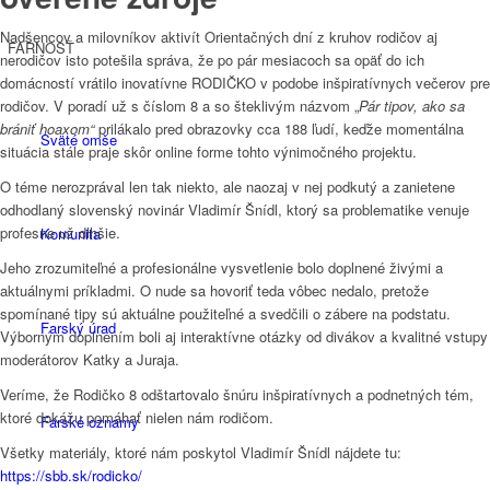
Nadšencov a milovníkov aktivít Orientačných dní z kruhov rodičov aj
FARNOSŤ
nerodičov isto potešila správa, že po pár mesiacoch sa opäť do ich
domácností vrátilo inovatívne RODIČKO v podobe inšpiratívnych večerov pre
rodičov. V poradí už s číslom 8 a so šteklivým názvom „
Pár tipov, ako sa
brániť hoaxom“
prilákalo pred obrazovky cca 188 ľudí, keďže momentálna
Sväté omše
situácia stále praje skôr online forme tohto výnimočného projektu.
O téme nerozprával len tak niekto, ale naozaj v nej podkutý a zanietene
odhodlaný slovenský novinár Vladimír Šnídl, ktorý sa problematike venuje
profesne už dlhšie.
Komunita
Jeho zrozumiteľné a profesionálne vysvetlenie bolo doplnené živými a
aktuálnymi príkladmi. O nude sa hovoriť teda vôbec nedalo, pretože
spomínané tipy sú aktuálne použiteľné a svedčili o zábere na podstatu.
Farský úrad
Výborným doplnením boli aj interaktívne otázky od divákov a kvalitné vstupy
moderátorov Katky a Juraja.
Veríme, že Rodičko 8 odštartovalo šnúru inšpiratívnych a podnetných tém,
ktoré dokážu pomáhať nielen nám rodičom.
Farské oznamy
Všetky materiály, ktoré nám poskytol Vladimír Šnídl nájdete tu:
https://sbb.sk/rodicko/