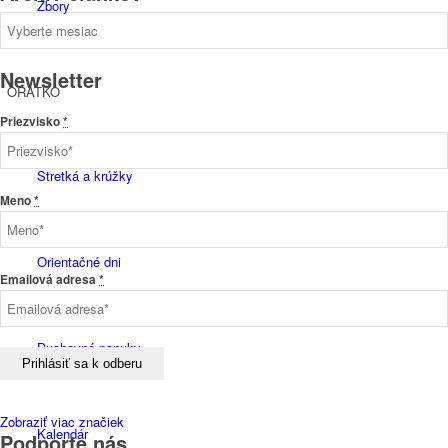
Zbory
Archív
článkov
Newsletter
ORATKO
Priezvisko
*
Stretká a krúžky
Meno
*
Orientačné dni
Emailová adresa
*
Duchovné ponuky
Zobraziť viac značiek
Kalendár
Podporte nás