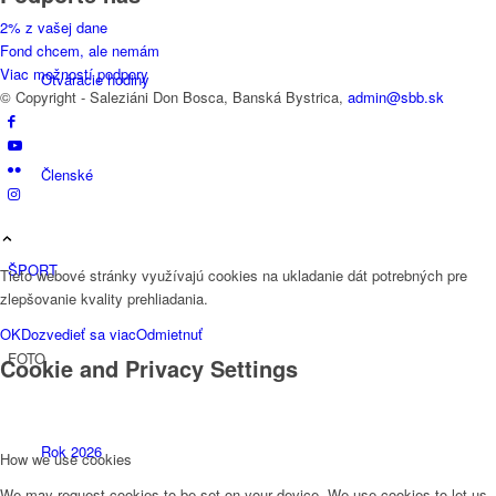
2% z vašej dane
Fond chcem, ale nemám
Viac možností podpory
Otváracie hodiny
© Copyright - Saleziáni Don Bosca, Banská Bystrica,
admin@sbb.sk
Členské
ŠPORT
Tieto webové stránky využívajú cookies na ukladanie dát potrebných pre
zlepšovanie kvality prehliadania.
OK
Dozvedieť sa viac
Odmietnuť
FOTO
Cookie and Privacy Settings
Rok 2026
How we use cookies
We may request cookies to be set on your device. We use cookies to let us