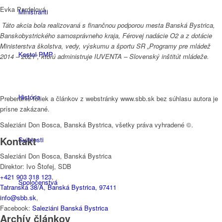
Evka Pardelová
Miništranti
Táto akcia bola realizovaná s finančnou podporou mesta Banská Bystrica,
Banskobystrického samosprávneho kraja, Férovej nadácie O2 a z dotácie
Ministerstva školstva, vedy, výskumu a športu SR „Programy pre mládež
Kostol PMP
2014 – 2021“, ktorú administruje IUVENTA – Slovenský inštitút mládeže.
História
Preberanie fotiek a článkov z webstránky www.sbb.sk bez súhlasu autora je
prísne zakázané.
Saleziáni Don Bosca, Banská Bystrica, všetky práva vyhradené ©.
Kontakt
Sviatosti
Saleziáni Don Bosca, Banská Bystrica
Direktor: Ivo Štofej, SDB
+421 903 318 123
,
Spoločenstvá
Tatranská 38/A, Banská Bystrica, 97411
info@sbb.sk
,
Facebook:
Saleziáni Banská Bystrica
Archív článkov