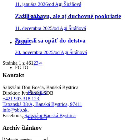
11. januára 2026
/
od Agi Širáňová
Zažili zábavu, ale aj duchovné pookriatie
Členské
11. decembra 2025
/
od Agi Širáňová
Preniesli sa opäť do detstva
ŠPORT
20. novembra 2025
/
od Agi Širáňová
Stránka 1 z 46
1
2
3
›
»
FOTO
Kontakt
Saleziáni Don Bosca, Banská Bystrica
Rok 2026
Direktor: Ivo Štofej, SDB
+421 903 318 123
,
Tatranská 38/A, Banská Bystrica, 97411
info@sbb.sk
,
Facebook:
Saleziáni Banská Bystrica
Rok 2025
Archív článkov
Archív