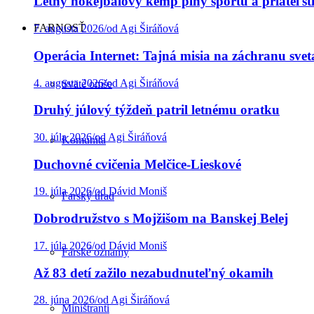
Letný hokejbalový kemp plný športu a priateľst
FARNOSŤ
7. augusta 2026
/
od Agi Širáňová
Operácia Internet: Tajná misia na záchranu svet
4. augusta 2026
/
od Agi Širáňová
Sväté omše
Druhý júlový týždeň patril letnému oratku
30. júla 2026
/
od Agi Širáňová
Komunita
Duchovné cvičenia Melčice-Lieskové
19. júla 2026
/
od Dávid Moniš
Farský úrad
Dobrodružstvo s Mojžišom na Banskej Belej
17. júla 2026
/
od Dávid Moniš
Farské oznamy
Až 83 detí zažilo nezabudnuteľný okamih
28. júna 2026
/
od Agi Širáňová
Miništranti