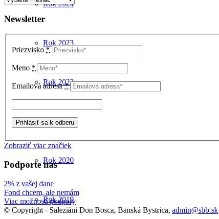
Rok 2024
článkov
Newsletter
Rok 2023
Priezvisko
*
Meno
*
Rok 2022
Emailová adresa
*
Rok 2021
Zobraziť viac značiek
Rok 2020
Podporte nás
2% z vašej dane
Fond chcem, ale nemám
Rok 2019
Viac možností podpory
© Copyright - Saleziáni Don Bosca, Banská Bystrica,
admin@sbb.sk