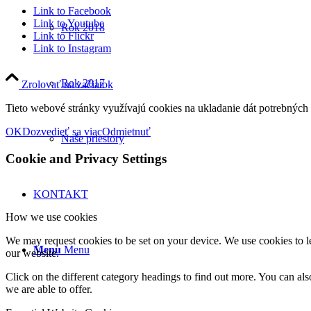
Link to Facebook
Link to Youtube
Rok 2018
Link to Flickr
Link to Instagram
Rok 2017
Zrolovať na začiatok
Tieto webové stránky využívajú cookies na ukladanie dát potrebných p
OK
Dozvedieť sa viac
Odmietnuť
Naše priestory
Cookie and Privacy Settings
KONTAKT
How we use cookies
We may request cookies to be set on your device. We use cookies to le
Menu
Menu
our website.
Click on the different category headings to find out more. You can a
we are able to offer.