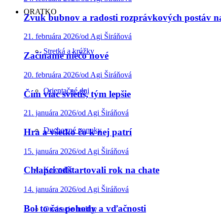
ORATKO
Zvuk bubnov a radosti rozprávkových postáv na
21. februára 2026
/
od Agi Širáňová
Stretká a krúžky
Začíname niečo nové
20. februára 2026
/
od Agi Širáňová
Orientačné dni
Čím viac svietiš, tým lepšie
21. januára 2026
/
od Agi Širáňová
Duchovné ponuky
Hra a všetko čo k nej patrí
15. januára 2026
/
od Agi Širáňová
Chlapci odštartovali rok na chate
Kalendár
14. januára 2026
/
od Agi Širáňová
Bol to čas pohody a vďačnosti
Otváracie hodiny