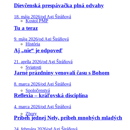
Dievčenská prespávačka plná odvahy
18. mája 2026
/
od Agi Širáňová
Kostol PMP
Tu a teraz
9. mája 2026
/
od Agi Širáňová
História
Aj „nie“ je odpoveď
21. apríla 2026
/
od Agi Širáňová
Sviatosti
Jarné prázdniny venovali času s Bohom
8. marca 2026
/
od Agi Širáňová
Spoločenstvá
Reflexia – kráľovská disciplína
4. marca 2026
/
od Agi Širáňová
Zbory
Príbeh jednej Nely, príbeh mnohých mladých
24. februára 2026
/
od Agi Širáňová