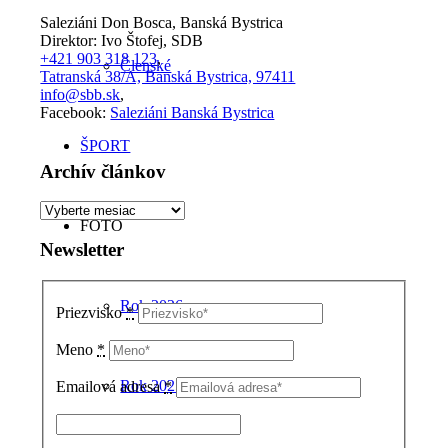
Saleziáni Don Bosca, Banská Bystrica
Direktor: Ivo Štofej, SDB
+421 903 318 123
,
Členské
Tatranská 38/A, Banská Bystrica, 97411
info@sbb.sk
,
Facebook:
Saleziáni Banská Bystrica
ŠPORT
Archív článkov
Archív
FOTO
článkov
Newsletter
Rok 2026
Priezvisko
*
Meno
*
Rok 2025
Emailová adresa
*