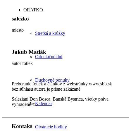
ORATKO
salezko
miesto
Stretká a krúžky
Jakub Matlák
Orientačné dni
autor fotiek
Duchovné ponuky
Preberanie fotiek a článkov z webstránky www.sbb.sk
bez súhlasu autora je prísne zakázané.
Saleziáni Don Bosca, Banská Bystrica, všetky práva
Kalendár
vyhradené ©.
Kontakt
Otváracie hodiny