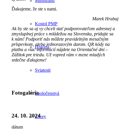
Miništranti
Ďakujeme, že ste s nami.
Marek Hrabaj
Kostol PMP
Ak by ste sa aj vy chceli stať podporovateľom adresnej a
zmysluplnej práce s mládežou na Slovensku, pridajte sa
k nám! Podporiť nás môžete pravidelným mesačným
príspevkom, alebo jednorazovým darom. QR kódy na
História
platbu a viac informácií nájdete na Orientačné dni –
Zážitok pre triedu. Už vopred vám v mene mladých
srdečne ďakujeme!
Sviatosti
Fotogaléria
Spoločenstvá
24. 10. 2024
Zbory
dátum