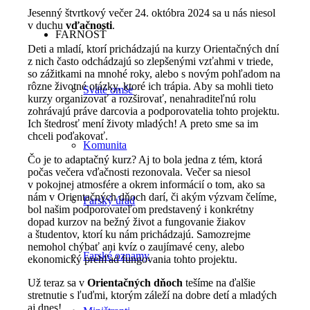
Jesenný štvrtkový večer 24. októbra 2024 sa u nás niesol
v duchu
vďačnosti
.
FARNOSŤ
Deti a mladí, ktorí prichádzajú na kurzy Orientačných dní
z nich často odchádzajú so zlepšenými vzťahmi v triede,
so zážitkami na mnohé roky, alebo s novým pohľadom na
rôzne životné otázky, ktoré ich trápia. Aby sa mohli tieto
Sväté omše
kurzy organizovať a rozširovať, nenahraditeľnú rolu
zohrávajú práve darcovia a podporovatelia tohto projektu.
Ich štedrosť mení životy mladých! A preto sme sa im
chceli poďakovať.
Komunita
Čo je to adaptačný kurz? Aj to bola jedna z tém, ktorá
počas večera vďačnosti rezonovala. Večer sa niesol
v pokojnej atmosfére a okrem informácií o tom, ako sa
nám v Orientačných dňoch darí, či akým výzvam čelíme,
Farský úrad
bol našim podporovateľom predstavený i konkrétny
dopad kurzov na bežný život a fungovanie žiakov
a študentov, ktorí ku nám prichádzajú. Samozrejme
nemohol chýbať ani kvíz o zaujímavé ceny, alebo
Farské oznamy
ekonomický prehľad fungovania tohto projektu.
Už teraz sa v
Orientačných dňoch
tešíme na ďalšie
stretnutie s ľuďmi, ktorým záleží na dobre detí a mladých
aj dnes!