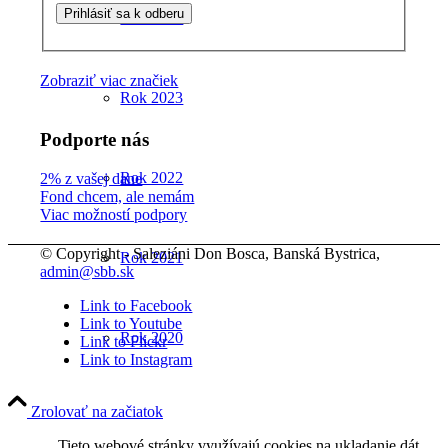
Rok 2024
Zobraziť viac značiek
Rok 2023
Podporte nás
Rok 2022
2% z vašej dane
Fond chcem, ale nemám
Viac možností podpory
© Copyright - Saleziáni Don Bosca, Banská Bystrica,
Rok 2021
admin@sbb.sk
Link to Facebook
Link to Youtube
Rok 2020
Link to Flickr
Link to Instagram
Zrolovať na začiatok
Rok 2019
Tieto webové stránky využívajú cookies na ukladanie dát