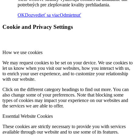
potrebných pre zlepšovanie kvality prehliadania.
OK
Dozvedieť sa viac
Odmietnuť
Rok 2018
Cookie and Privacy Settings
Rok 2017
How we use cookies
We may request cookies to be set on your device. We use cookies to
Naše priestory
let us know when you visit our websites, how you interact with us,
to enrich your user experience, and to customize your relationship
with our website.
KONTAKT
Click on the different category headings to find out more. You can
also change some of your preferences. Note that blocking some
types of cookies may impact your experience on our websites and
the services we are able to offer.
Menu
Menu
Essential Website Cookies
These cookies are strictly necessary to provide you with services
available through our website and to use some of its features.