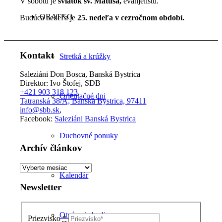
V sobotu je
sviatok sv. Matúša,
evanjelistu.
ORATKO
Budúca nedeľa je
25. nedeľa v cezročnom období.
Kontakt
Stretká a krúžky
Saleziáni Don Bosca, Banská Bystrica
Direktor: Ivo Štofej, SDB
+421 903 318 123
,
Orientačné dni
Tatranská 38/A, Banská Bystrica, 97411
info@sbb.sk
,
Facebook:
Saleziáni Banská Bystrica
Duchovné ponuky
Archív článkov
Archív
Kalendár
článkov
Newsletter
Otváracie hodiny
Priezvisko
*