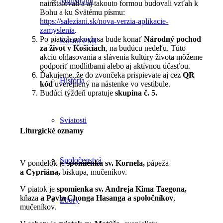
Miništranti
nainštalovali a aj takouto formou budovali vzťah k
Bohu a ku Svätému písmu:
https://saleziani.sk/nova-verzia-aplikacie-
zamyslenia
.
Po piatich rokoch sa bude konať
Národný pochod
Kostol PMP
za život v Košiciach
, na budúcu nedeľu. Túto
akciu ohlasovania a slávenia kultúry života môžeme
podporiť modlitbami alebo aj aktívnou účasťou.
Ďakujeme, že do zvončeka prispievate aj cez
QR
História
kód
uverejnený na nástenke vo vestibule.
Budúci týždeň upratuje
skupina č. 5.
Sviatosti
Liturgické oznamy
Spoločenstvá
V pondelok je
spomienka sv. Kornela,
pápeža
a Cypriána,
biskupa, mučeníkov.
V piatok je
spomienka sv. Andreja Kima Taegona,
kňaza
a Pavla Chonga Hasanga a spoločníkov
,
Zbory
mučeníkov.