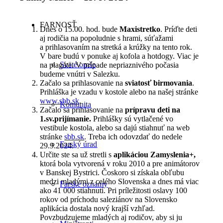
FARNOSŤ
Dnes o 15.00. hod. bude
Maxistretko
. Príďte deti
aj rodičia na popoludnie s hrami, súťažami
a prihlasovaním na stretká a krúžky na tento rok.
V bare budú v ponuke aj kofola a hotdogy. Viac je
Sväté omše
na plagáte. V prípade nepriaznivého počasia
budeme vnútri v Salezku.
Začalo sa prihlasovanie na
sviatosť birmovania
.
Prihláška je vzadu v kostole alebo na našej stránke
www.sbb.sk
.
Komunita
Začalo sa prihlasovanie na
prípravu deti na
1.sv.prijímanie.
Prihlášky sú vytlačené vo
vestibule kostola, alebo sa dajú stiahnuť na web
stránke
sbb.sk
. Treba ich odovzdať do nedele
Farský úrad
29.9.2024.
Určite ste sa už stretli s
aplikáciou Zamyslenia+,
ktorá bola vytvorená v roku 2010 a pre animátorov
v Banskej Bystrici. Čoskoro si získala obľubu
medzi mladými z celého Slovenska a dnes má viac
Farské oznamy
ako 41 000 stiahnutí. Pri príležitosti oslavy 100
rokov od príchodu saleziánov na Slovensko
aplikácia dostala nový krajší vzhľad.
Povzbudzujeme mladých aj rodičov, aby si ju