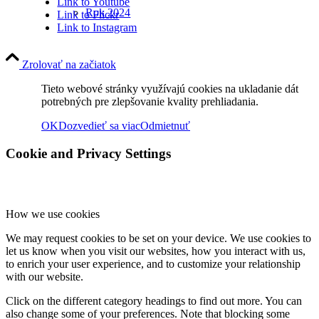
Link to Youtube
Rok 2024
Link to Flickr
Link to Instagram
Zrolovať na začiatok
Rok 2023
Tieto webové stránky využívajú cookies na ukladanie dát
potrebných pre zlepšovanie kvality prehliadania.
OK
Dozvedieť sa viac
Odmietnuť
Rok 2022
Cookie and Privacy Settings
Rok 2021
How we use cookies
We may request cookies to be set on your device. We use cookies to
Rok 2020
let us know when you visit our websites, how you interact with us,
to enrich your user experience, and to customize your relationship
with our website.
Rok 2019
Click on the different category headings to find out more. You can
also change some of your preferences. Note that blocking some