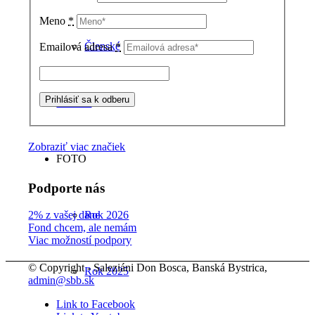
Meno
*
Členské
Emailová adresa
*
ŠPORT
Zobraziť viac značiek
FOTO
Podporte nás
Rok 2026
2% z vašej dane
Fond chcem, ale nemám
Viac možností podpory
© Copyright - Saleziáni Don Bosca, Banská Bystrica,
Rok 2025
admin@sbb.sk
Link to Facebook