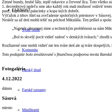
Zimné bundy, hrubé šály, teplé rukavice a červené líca. Toto všetko 
1. decembrovú nedeľu sme ako každý rok mali možnosť osláviť tento s
FARNOSŤ
punč, kapustnica, palacinky a kopa iných dobrôt.
Výťažok z trhov išiel na zveľadenie spoločných priestorov v Sásovej.
Neskôr sa už deti mohli tešiť na príchod Mikuláša. Ten prišiel a spolu
„Napriek ohromnej zime a technickým problémom sa nám Mikuláš
Sväté omše
„Bol to skvelý pocit vidieť radosť v detských tvárach,“ zhodli sa
Rozžiarené sme mohli vidieť nie len tváre detí ale aj tváre dospelých
Komunita
Toto podujatie bolo zrealizované s finančnou podporou mesta Banská
Fotogaléria
Farský úrad
4.12.2022
dátum
Farské oznamy
Sásová
miesto
Miništranti