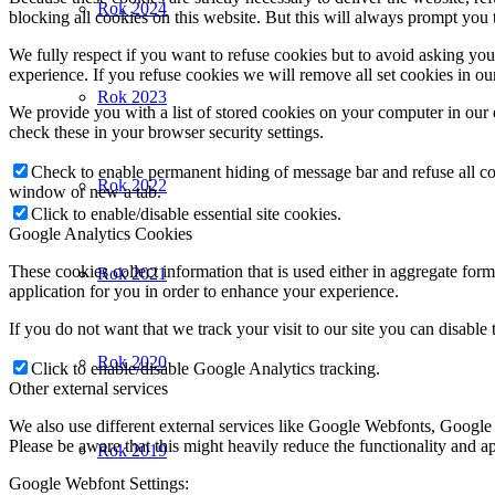
Rok 2024
blocking all cookies on this website. But this will always prompt you t
We fully respect if you want to refuse cookies but to avoid asking you a
experience. If you refuse cookies we will remove all set cookies in o
Rok 2023
We provide you with a list of stored cookies on your computer in ou
check these in your browser security settings.
Check to enable permanent hiding of message bar and refuse all co
Rok 2022
window or new a tab.
Click to enable/disable essential site cookies.
Google Analytics Cookies
These cookies collect information that is used either in aggregate fo
Rok 2021
application for you in order to enhance your experience.
If you do not want that we track your visit to our site you can disable
Rok 2020
Click to enable/disable Google Analytics tracking.
Other external services
We also use different external services like Google Webfonts, Google
Please be aware that this might heavily reduce the functionality and a
Rok 2019
Google Webfont Settings: