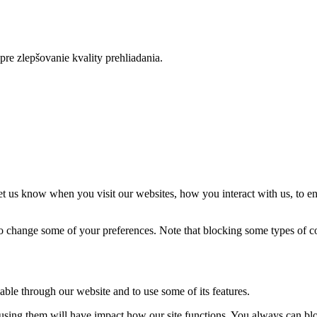
re zlepšovanie kvality prehliadania.
t us know when you visit our websites, how you interact with us, to en
lso change some of your preferences. Note that blocking some types of 
able through our website and to use some of its features.
refusing them will have impact how our site functions. You always can b