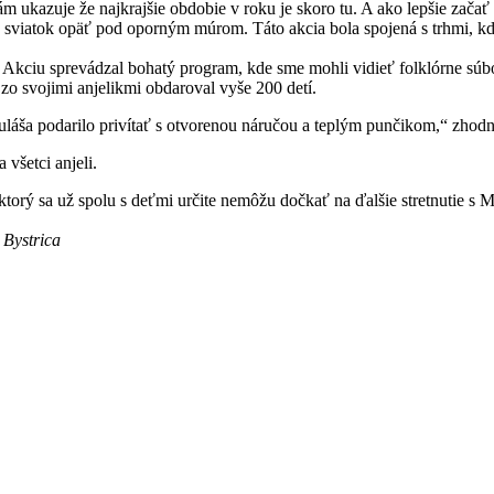
nám ukazuje že najkrajšie obdobie v roku je skoro tu. A ako lepšie zač
viatok opäť pod oporným múrom. Táto akcia bola spojená s trhmi, kde s
 Akciu sprevádzal bohatý program, kde sme mohli vidieť folklórne súbo
 zo svojimi anjelikmi obdaroval vyše 200 detí.
a podarilo privítať s otvorenou náručou a teplým punčikom,“ zhodnoti
 všetci anjeli.
, ktorý sa už spolu s deťmi určite nemôžu dočkať na ďalšie stretnutie s 
 Bystrica