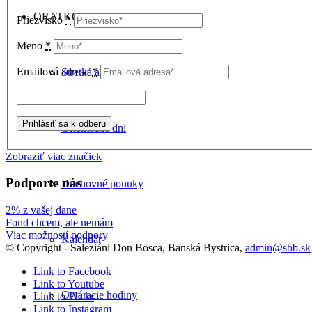
ORATKO
Priezvisko
*
Meno
*
Emailová adresa
*
Stretká a krúžky
Orientačné dni
Zobraziť viac značiek
Podporte nás
Duchovné ponuky
2% z vašej dane
Fond chcem, ale nemám
Viac možností podpory
Kalendár
© Copyright - Saleziáni Don Bosca, Banská Bystrica,
admin@sbb.sk
Link to Facebook
Link to Youtube
Otváracie hodiny
Link to Flickr
Link to Instagram