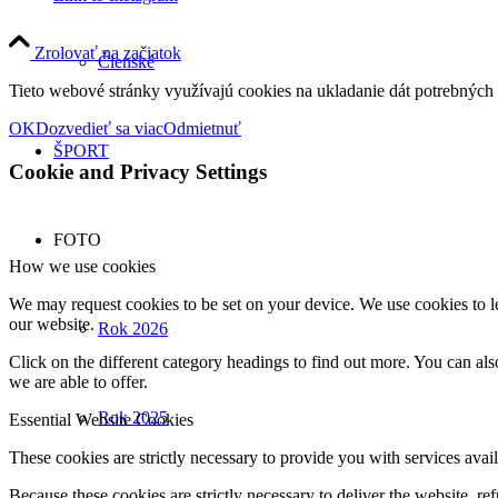
Zrolovať na začiatok
Členské
Tieto webové stránky využívajú cookies na ukladanie dát potrebných p
OK
Dozvedieť sa viac
Odmietnuť
ŠPORT
Cookie and Privacy Settings
FOTO
How we use cookies
We may request cookies to be set on your device. We use cookies to le
our website.
Rok 2026
Click on the different category headings to find out more. You can a
we are able to offer.
Rok 2025
Essential Website Cookies
These cookies are strictly necessary to provide you with services avail
Because these cookies are strictly necessary to deliver the website, 