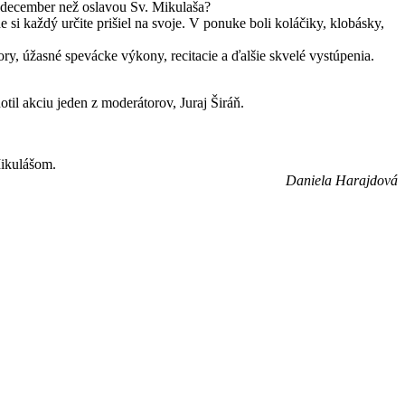
ať december než oslavou Sv. Mikulaša?
i každý určite prišiel na svoje. V ponuke boli koláčiky, klobásky,
ry, úžasné spevácke výkony, recitacie a ďalšie skvelé vystúpenia.
l akciu jeden z moderátorov, Juraj Širáň.
Mikulášom.
Daniela Harajdová