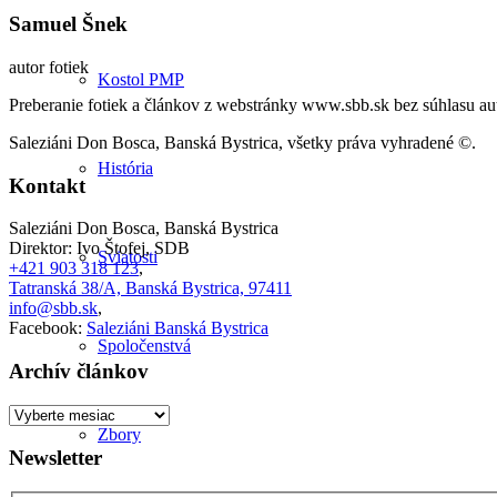
Samuel Šnek
autor fotiek
Kostol PMP
Preberanie fotiek a článkov z webstránky www.sbb.sk bez súhlasu aut
Saleziáni Don Bosca, Banská Bystrica, všetky práva vyhradené ©.
História
Kontakt
Saleziáni Don Bosca, Banská Bystrica
Direktor: Ivo Štofej, SDB
Sviatosti
+421 903 318 123
,
Tatranská 38/A, Banská Bystrica, 97411
info@sbb.sk
,
Facebook:
Saleziáni Banská Bystrica
Spoločenstvá
Archív článkov
Archív
článkov
Zbory
Newsletter