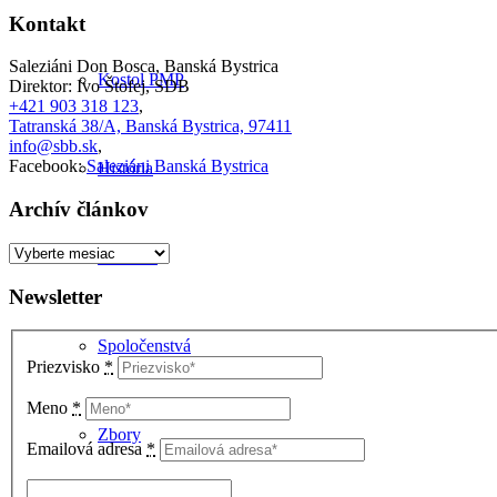
Kontakt
Saleziáni Don Bosca, Banská Bystrica
Kostol PMP
Direktor: Ivo Štofej, SDB
+421 903 318 123
,
Tatranská 38/A, Banská Bystrica, 97411
info@sbb.sk
,
Facebook:
Saleziáni Banská Bystrica
História
Archív článkov
Archív
Sviatosti
článkov
Newsletter
Spoločenstvá
Priezvisko
*
Meno
*
Zbory
Emailová adresa
*