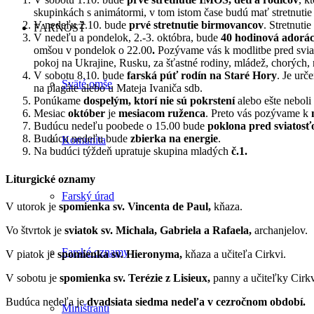
skupinkách s animátormi, v tom istom čase budú mať stretnutie
V nedeľu 2.10. bude
prvé stretnutie birmovancov
. Stretnuti
FARNOSŤ
V nedeľu a pondelok, 2.-3. októbra, bude
40 hodinová adorác
omšou v pondelok o 22.00
.
Pozývame vás k modlitbe pred sviat
pokoj na Ukrajine, Rusku, za šťastné rodiny, mládež, chorých
V sobotu 8.10. bude
farská púť rodín na Staré Hory
. Je urč
Sväté omše
na plagáte alebo u Mateja Ivaniča sdb.
Ponúkame
dospelým, ktorí nie sú pokrstení
alebo ešte neboli 
Mesiac
október
je
mesiacom ruženca
. Preto vás pozývame k
Budúcu nedeľu poobede o 15.00 bude
poklona pred sviatosť
Budúcu nedeľu bude
zbierka na energie
.
Komunita
Na budúci týždeň upratuje skupina mladých
č.1.
Liturgické oznamy
Farský úrad
V utorok je
spomienka sv. Vincenta de Paul,
kňaza.
Vo štvrtok je
sviatok sv. Michala, Gabriela a Rafaela,
archanjelov.
Farské oznamy
V piatok je
spomienka
sv. Hieronyma,
kňaza a učiteľa Cirkvi.
V sobotu je
spomienka sv. Terézie z Lisieux,
panny a učiteľky Cirkv
Budúca nedeľa je
dvadsiata siedma nedeľa v cezročnom období.
Miništranti