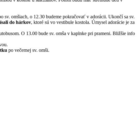
o sv. omšiach, o 12.30 budeme pokračovať v adorácii. Ukončí sa sv.
ísali do hárkov
, ktoré sú vo vestibule kostola. Úmysel adorácie je za
autobusom. O 13.00 bude sv. omša v kaplnke pri prameni. Bližšie info
avou.
atku
po večernej sv. omši.