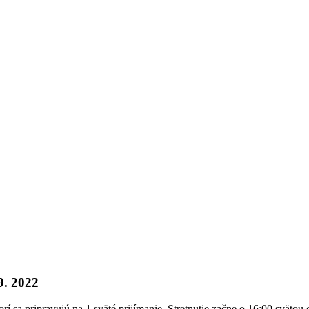
9. 2022
torí sa pripravujú na 1.sväté prijímanie. Stretnutie začne o 16:00 sväto