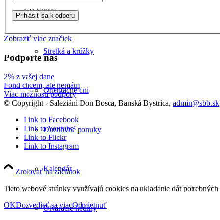
ORATKO
Zobraziť viac značiek
Stretká a krúžky
Podporte nás
2% z vašej dane
Fond chcem, ale nemám
Orientačné dni
Viac možností podpory
© Copyright - Saleziáni Don Bosca, Banská Bystrica,
admin@sbb.sk
Link to Facebook
Link to Youtube
Duchovné ponuky
Link to Flickr
Link to Instagram
Kalendár
Zrolovať na začiatok
Tieto webové stránky využívajú cookies na ukladanie dát potrebných p
OK
Dozvedieť sa viac
Odmietnuť
Otváracie hodiny