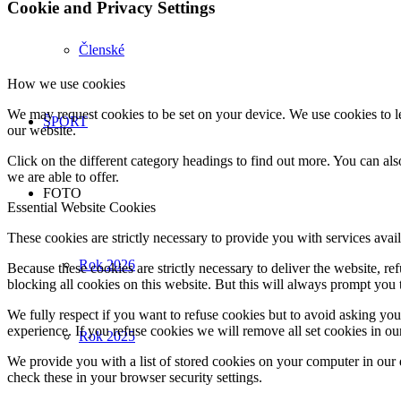
Cookie and Privacy Settings
Členské
How we use cookies
We may request cookies to be set on your device. We use cookies to le
ŠPORT
our website.
Click on the different category headings to find out more. You can a
we are able to offer.
FOTO
Essential Website Cookies
These cookies are strictly necessary to provide you with services avail
Rok 2026
Because these cookies are strictly necessary to deliver the website, 
blocking all cookies on this website. But this will always prompt you t
We fully respect if you want to refuse cookies but to avoid asking you a
experience. If you refuse cookies we will remove all set cookies in o
Rok 2025
We provide you with a list of stored cookies on your computer in ou
check these in your browser security settings.