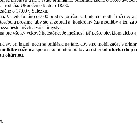
 aj rodičia. Ukončenie bude o 18:00.
e začne o 17.00 v Salezku.
ia.
V nedeľu ráno o 7.00 pred sv. omšou sa budeme modliť ruženec a p
osťou a prosíme, aby ste si zobrali aj konkrétny čas modlitby a ten
zap
, nezamestnaných a vaše úmysly.
ená pre všetky vekové kategórie. Je možnosť ísť pešo, bicyklom alebo 
na sv. prijímaní, nech sa prihlásia na fare, aby sme mohli začať s prípr
modlitbe ruženca
spolu s komunitou bratov a sestier
od utorka do pi
ou oltárnou
.
i.