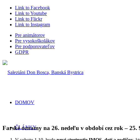
Link to Facebook
Link to Youtube
Link to Flickr
Link to Instagram
Pre animátorov
Pre vysokoškolákov
Pre podporovateľov
GDPR
DOMOV
Farské oznamy na 26. nedeľu v období cez rok – 25. 
ČLÁNKY
V sobotu 1.10. bude
prvé stretnutie IMOS, detí a rodičov
, k