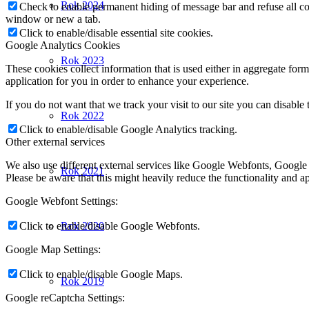
Rok 2024
Check to enable permanent hiding of message bar and refuse all co
window or new a tab.
Click to enable/disable essential site cookies.
Google Analytics Cookies
Rok 2023
These cookies collect information that is used either in aggregate fo
application for you in order to enhance your experience.
If you do not want that we track your visit to our site you can disable
Rok 2022
Click to enable/disable Google Analytics tracking.
Other external services
We also use different external services like Google Webfonts, Google
Rok 2021
Please be aware that this might heavily reduce the functionality and a
Google Webfont Settings:
Click to enable/disable Google Webfonts.
Rok 2020
Google Map Settings:
Click to enable/disable Google Maps.
Rok 2019
Google reCaptcha Settings: