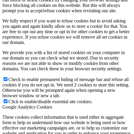
force blocking all cookies on this website. But this will always
prompt you to accept/refuse cookies when revisiting our site.
Rok 2018
We fully respect if you want to refuse cookies but to avoid asking
you again and again kindly allow us to store a cookie for that. You
are free to opt out any time or opt in for other cookies to get a better
experience. If you refuse cookies we will remove all set cookies in
Rok 2017
our domain.
We provide you with a list of stored cookies on your computer in
our domain so you can check what we stored. Due to security
Naše priestory
reasons we are not able to show or modify cookies from other
domains. You can check these in your browser security settings.
Check to enable permanent hiding of message bar and refuse all
cookies if you do not opt in. We need 2 cookies to store this setting.
KONTAKT
Otherwise you will be prompted again when opening a new
browser window or new a tab.
Click to enable/disable essential site cookies.
Google Analytics Cookies
Menu
Menu
These cookies collect information that is used either in aggregate
form to help us understand how our website is being used or how
effective our marketing campaigns are, or to help us customize our
website and application for you in order to enhance your experience.