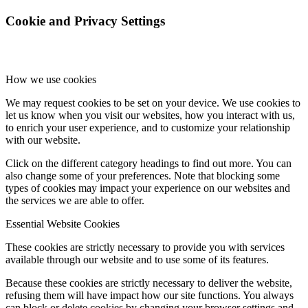
Rok 2024
Cookie and Privacy Settings
Rok 2023
How we use cookies
We may request cookies to be set on your device. We use cookies to
let us know when you visit our websites, how you interact with us,
Rok 2022
to enrich your user experience, and to customize your relationship
with our website.
Click on the different category headings to find out more. You can
also change some of your preferences. Note that blocking some
Rok 2021
types of cookies may impact your experience on our websites and
the services we are able to offer.
Essential Website Cookies
Rok 2020
These cookies are strictly necessary to provide you with services
available through our website and to use some of its features.
Because these cookies are strictly necessary to deliver the website,
Rok 2019
refusing them will have impact how our site functions. You always
can block or delete cookies by changing your browser settings and