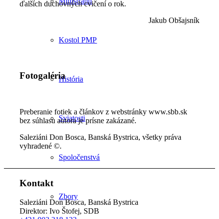
Miništranti
ďalších duchovných cvičení o rok.
Jakub Obšajsník
Kostol PMP
Fotogaléria
História
Preberanie fotiek a článkov z webstránky www.sbb.sk
Sviatosti
bez súhlasu autora je prísne zakázané.
Saleziáni Don Bosca, Banská Bystrica, všetky práva
vyhradené ©.
Spoločenstvá
Kontakt
Zbory
Saleziáni Don Bosca, Banská Bystrica
Direktor: Ivo Štofej, SDB