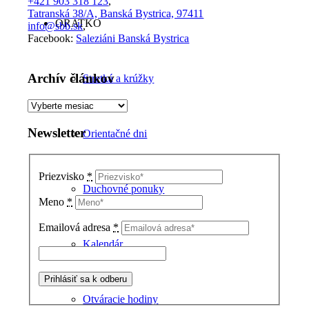
+421 903 318 123
,
Tatranská 38/A, Banská Bystrica, 97411
ORATKO
info@sbb.sk
,
Facebook:
Saleziáni Banská Bystrica
Archív článkov
Stretká a krúžky
Archív
článkov
Newsletter
Orientačné dni
Priezvisko
*
Duchovné ponuky
Meno
*
Emailová adresa
*
Kalendár
Otváracie hodiny