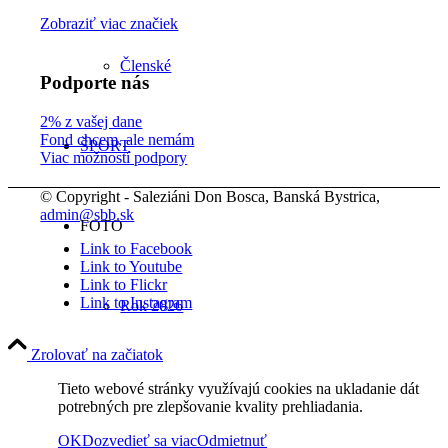
Zobraziť viac značiek
Členské
Podporte nás
2% z vašej dane
Fond chcem, ale nemám
ŠPORT
Viac možností podpory
© Copyright - Saleziáni Don Bosca, Banská Bystrica,
admin@sbb.sk
FOTO
Link to Facebook
Link to Youtube
Link to Flickr
Link to Instagram
Rok 2026
Zrolovať na začiatok
Rok 2025
Tieto webové stránky využívajú cookies na ukladanie dát
potrebných pre zlepšovanie kvality prehliadania.
OK
Dozvedieť sa viac
Odmietnuť