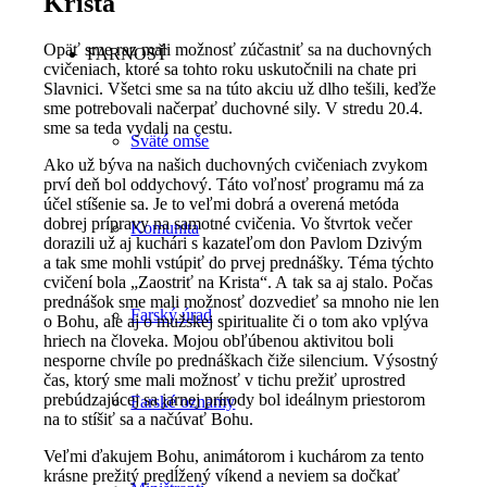
Krista
Opäť sme raz mali možnosť zúčastniť sa na duchovných
FARNOSŤ
cvičeniach, ktoré sa tohto roku uskutočnili na chate pri
Slavnici. Všetci sme sa na túto akciu už dlho tešili, keďže
sme potrebovali načerpať duchovné sily. V stredu 20.4.
sme sa teda vydali na cestu.
Sväté omše
Ako už býva na našich duchovných cvičeniach zvykom
prví deň bol oddychový. Táto voľnosť programu má za
účel stíšenie sa. Je to veľmi dobrá a overená metóda
dobrej prípravy na samotné cvičenia. Vo štvrtok večer
Komunita
dorazili už aj kuchári s kazateľom don Pavlom Dzivým
a tak sme mohli vstúpiť do prvej prednášky. Téma týchto
cvičení bola „Zaostriť na Krista“. A tak sa aj stalo. Počas
prednášok sme mali možnosť dozvedieť sa mnoho nie len
Farský úrad
o Bohu, ale aj o mužskej spiritualite či o tom ako vplýva
hriech na človeka. Mojou obľúbenou aktivitou boli
nesporne chvíle po prednáškach čiže silencium. Výsostný
čas, ktorý sme mali možnosť v tichu prežiť uprostred
prebúdzajúcej sa jarnej prírody bol ideálnym priestorom
Farské oznamy
na to stíšiť sa a načúvať Bohu.
Veľmi ďakujem Bohu, animátorom i kuchárom za tento
krásne prežitý predĺžený víkend a neviem sa dočkať