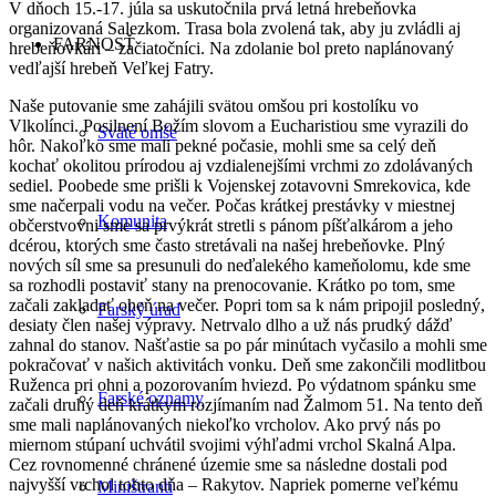
V dňoch 15.-17. júla sa uskutočnila prvá letná hrebeňovka
organizovaná Salezkom. Trasa bola zvolená tak, aby ju zvládli aj
FARNOSŤ
hrebeňovkári – začiatočníci. Na zdolanie bol preto naplánovaný
vedľajší hrebeň Veľkej Fatry.
Naše putovanie sme zahájili svätou omšou pri kostolíku vo
Vlkolínci. Posilnení Božím slovom a Eucharistiou sme vyrazili do
Sväté omše
hôr. Nakoľko sme mali pekné počasie, mohli sme sa celý deň
kochať okolitou prírodou aj vzdialenejšími vrchmi zo zdolávaných
sediel. Poobede sme prišli k Vojenskej zotavovni Smrekovica, kde
sme načerpali vodu na večer. Počas krátkej prestávky v miestnej
Komunita
občerstvovni sme sa prvýkrát stretli s pánom píšťalkárom a jeho
dcérou, ktorých sme často stretávali na našej hrebeňovke. Plný
nových síl sme sa presunuli do neďalekého kameňolomu, kde sme
sa rozhodli postaviť stany na prenocovanie. Krátko po tom, sme
začali zakladať oheň na večer. Popri tom sa k nám pripojil posledný,
Farský úrad
desiaty člen našej výpravy. Netrvalo dlho a už nás prudký dážď
zahnal do stanov. Našťastie sa po pár minútach vyčasilo a mohli sme
pokračovať v našich aktivitách vonku. Deň sme zakončili modlitbou
Ruženca pri ohni a pozorovaním hviezd. Po výdatnom spánku sme
Farské oznamy
začali druhý deň krátkym rozjímaním nad Žalmom 51. Na tento deň
sme mali naplánovaných niekoľko vrcholov. Ako prvý nás po
miernom stúpaní uchvátil svojimi výhľadmi vrchol Skalná Alpa.
Cez rovnomenné chránené územie sme sa následne dostali pod
najvyšší vrchol tohto dňa – Rakytov. Napriek pomerne veľkému
Miništranti