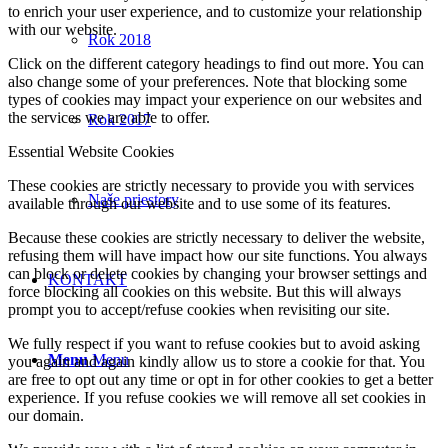
to enrich your user experience, and to customize your relationship
with our website.
Rok 2018
Click on the different category headings to find out more. You can
also change some of your preferences. Note that blocking some
types of cookies may impact your experience on our websites and
the services we are able to offer.
Rok 2017
Essential Website Cookies
These cookies are strictly necessary to provide you with services
Naše priestory
available through our website and to use some of its features.
Because these cookies are strictly necessary to deliver the website,
refusing them will have impact how our site functions. You always
can block or delete cookies by changing your browser settings and
KONTAKT
force blocking all cookies on this website. But this will always
prompt you to accept/refuse cookies when revisiting our site.
We fully respect if you want to refuse cookies but to avoid asking
Menu
Menu
you again and again kindly allow us to store a cookie for that. You
are free to opt out any time or opt in for other cookies to get a better
experience. If you refuse cookies we will remove all set cookies in
our domain.