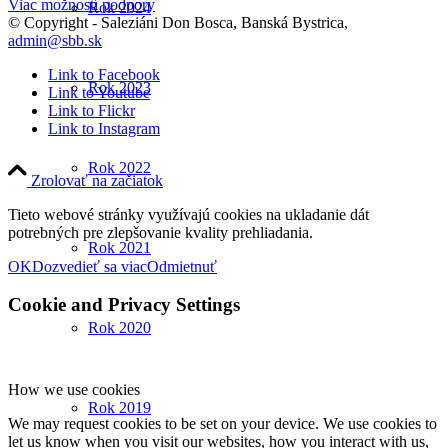
Viac možností podpory
Rok 2024
© Copyright - Saleziáni Don Bosca, Banská Bystrica,
admin@sbb.sk
Link to Facebook
Rok 2023
Link to Youtube
Link to Flickr
Link to Instagram
Rok 2022
Zrolovať na začiatok
Tieto webové stránky využívajú cookies na ukladanie dát
potrebných pre zlepšovanie kvality prehliadania.
Rok 2021
OK
Dozvedieť sa viac
Odmietnuť
Cookie and Privacy Settings
Rok 2020
How we use cookies
Rok 2019
We may request cookies to be set on your device. We use cookies to
let us know when you visit our websites, how you interact with us,