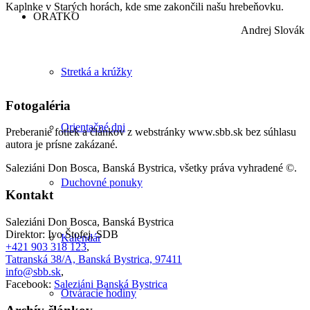
Kaplnke v Starých horách, kde sme zakončili našu hrebeňovku.
ORATKO
Andrej Slovák
Stretká a krúžky
Fotogaléria
Orientačné dni
Preberanie fotiek a článkov z webstránky www.sbb.sk bez súhlasu
autora je prísne zakázané.
Saleziáni Don Bosca, Banská Bystrica, všetky práva vyhradené ©.
Duchovné ponuky
Kontakt
Saleziáni Don Bosca, Banská Bystrica
Direktor: Ivo Štofej, SDB
Kalendár
+421 903 318 123
,
Tatranská 38/A, Banská Bystrica, 97411
info@sbb.sk
,
Facebook:
Saleziáni Banská Bystrica
Otváracie hodiny