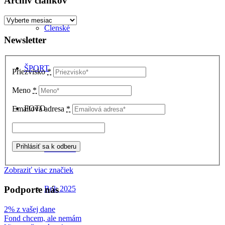
Archív článkov
Archív
Členské
článkov
Newsletter
ŠPORT
Priezvisko
*
Meno
*
FOTO
Emailová adresa
*
Rok 2026
Zobraziť viac značiek
Podporte nás
Rok 2025
2% z vašej dane
Fond chcem, ale nemám