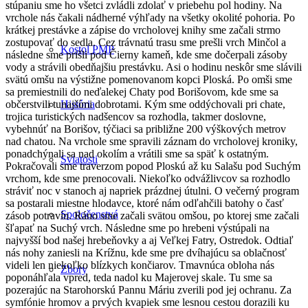
stúpaniu sme ho všetci zvládli zdolať v priebehu pol hodiny. Na
vrchole nás čakali nádherné výhľady na všetky okolité pohoria. Po
krátkej prestávke a zápise do vrcholovej knihy sme začali strmo
zostupovať do sedla. Cez trávnatú trasu sme prešli vrch Minčol a
Kostol PMP
následne sme prišli pod Čierny kameň, kde sme dočerpali zásoby
vody a strávili obedňajšiu prestávku. Asi o hodinu neskôr sme slávili
svätú omšu na výstižne pomenovanom kopci Ploská. Po omši sme
sa premiestnili do neďalekej Chaty pod Borišovom, kde sme sa
občerstvili tunajšími dobrotami. Kým sme oddýchovali pri chate,
História
trojica turistických nadšencov sa rozhodla, takmer doslovne,
vybehnúť na Borišov, týčiaci sa približne 200 výškových metrov
nad chatou. Na vrchole sme spravili záznam do vrcholovej kroniky,
ponadchýnali sa nad okolím a vrátili sme sa späť k ostatným.
Sviatosti
Pokračovali sme traverzom popod Ploskú až ku Salašu pod Suchým
vrchom, kde sme prenocovali. Niekoľko odvážlivcov sa rozhodlo
stráviť noc v stanoch aj napriek prázdnej útulni. O večerný program
sa postarali miestne hlodavce, ktoré nám odľahčili batohy o časť
Spoločenstvá
zásob potravín. Ráno sme začali svätou omšou, po ktorej sme začali
šľapať na Suchý vrch. Následne sme po hrebeni výstúpali na
najvyšší bod našej hrebeňovky a aj Veľkej Fatry, Ostredok. Odtiaľ
nás nohy zaniesli na Krížnu, kde sme pre dvíhajúcu sa oblačnosť
videli len niekoľko blízkych končiarov. Tmavnúca obloha nás
Zbory
poponáhľala vpred, teda nadol ku Majerovej skale. Tu sme sa
pozerajúc na Starohorskú Pannu Máriu zverili pod jej ochranu. Za
symfónie hromov a prvých kvapiek sme lesnou cestou dorazili ku