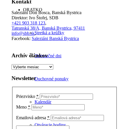
Kontakt
ORATKO
Saleziáni Don Bosca, Banská Bystrica
Direktor: Ivo Štofej, SDB
+421 903 318 123
,
Tatranská 38/A, Banská Bystrica, 97411
Stretká a krúžky
info@sbb.sk
,
Facebook:
Saleziáni Banská Bystrica
Archív článkov
Orientačné dni
Archív
článkov
Newsletter
Duchovné ponuky
Priezvisko
*
Kalendár
Meno
*
Emailová adresa
*
Otváracie hodiny