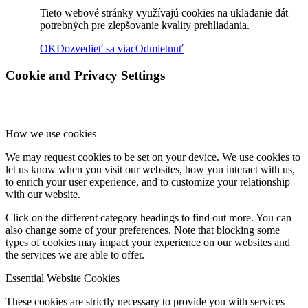
Rok 2024
Tieto webové stránky využívajú cookies na ukladanie dát
potrebných pre zlepšovanie kvality prehliadania.
OK
Dozvedieť sa viac
Odmietnuť
Rok 2023
Cookie and Privacy Settings
Rok 2022
How we use cookies
We may request cookies to be set on your device. We use cookies to
let us know when you visit our websites, how you interact with us,
Rok 2021
to enrich your user experience, and to customize your relationship
with our website.
Click on the different category headings to find out more. You can
also change some of your preferences. Note that blocking some
Rok 2020
types of cookies may impact your experience on our websites and
the services we are able to offer.
Essential Website Cookies
Rok 2019
These cookies are strictly necessary to provide you with services