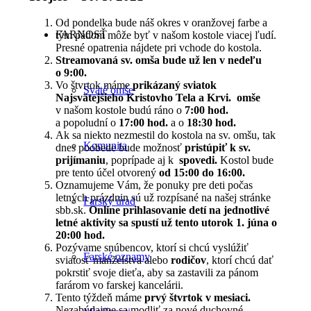
Od pondelka bude náš okres v oranžovej farbe a
FARNOSŤ
tým pádom môže byť v našom kostole viacej ľudí.
Presné opatrenia nájdete pri vchode do kostola.
Streamovaná sv. omša bude už len v nedeľu
o 9:00.
Vo štvrtok máme
prikázaný sviatok
Sväté omše
Najsvätejšieho Kristovho Tela a Krvi. omše
v našom kostole budú ráno o
7:00 hod.
a popoludní o
17:00 hod.
a o
18:30 hod.
Ak sa niekto nezmestil do kostola na sv. omšu, tak
Komunita
dnes poobede bude možnosť
pristúpiť k sv.
prijímaniu
, poprípade aj k
spovedi.
Kostol bude
pre tento účel otvorený
od 15:00 do 16:00.
Oznamujeme Vám, že ponuky pre deti počas
letných prázdnin sú už rozpísané na našej stránke
Farský úrad
sbb.sk.
Online prihlasovanie detí na jednotlivé
letné aktivity sa spustí už tento utorok 1. júna o
20:00 hod.
Pozývame snúbencov, ktorí si chcú vyslúžiť
Farské oznamy
sviatosť manželstva alebo
rodičov
, ktorí chcú dať
pokrstiť svoje dieťa, aby sa zastavili za pánom
farárom vo farskej kancelárii.
Tento týždeň máme
prvý štvrtok v mesiaci.
Nezabúdajme sa modliť za nové duchovné