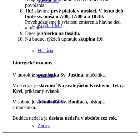
Miništranti
povolania.
Tiež slávime
prvý piatok v mesiaci.
V
tento deň
bude sv. omša o 7:00, 17:00 a o 18:30.
Povzbudzujeme k sviatosti zmierenia hlavne deti
Kostol PMP
a mládež.
Dnes je
zbierka na fasádu.
Na budúci týždeň upratuje
skupina č.6.
História
Liturgické oznamy
V utorok je
spomienka Sv. Justína,
mučeníka.
Sviatosti
Vo štvrtok je
slávnosť Najsvätejšieho Kristovho Tela a
Krvi,
prikázaný sviatok.
Spoločenstvá
V sobotu je
spomienka Sv. Bonifáca,
biskupa
a mučeníka.
Budúca nedeľa je
desiata nedeľa v období cez rok.
Zbory