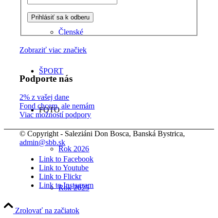
Členské
Zobraziť viac značiek
ŠPORT
Podporte nás
2% z vašej dane
Fond chcem, ale nemám
FOTO
Viac možností podpory
© Copyright - Saleziáni Don Bosca, Banská Bystrica,
admin@sbb.sk
Rok 2026
Link to Facebook
Link to Youtube
Link to Flickr
Link to Instagram
Rok 2025
Zrolovať na začiatok