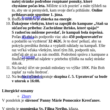
našej stránke podrobne rozpísané ponuky, ktoré
chystáme počas leta.
Môžete si ich pozrieť a máte týždeň na
to, aby ste si premysleli, kam svoje dieťa prihlásite.
Online
prihlasovanie spustíme 1. júna.
Kostol PMP
Budúcu nedeľu je
zbierka na energie
.
Ďakujeme všetkým, ktorí sa zapojili do kampane „Staň sa
súčasťou príbehu: Zachráňme ihrisko, ktoré spája!“
S radosťou môžeme povedať, že kampaň bola úspešná.
Počas 45 dní nás podporilo viac ako
450 podporovateľov
História
a podarilo sa vyzbierať
32 462€.
Je to dosť peňazí, aby sa
pokryla prerábka ihriska a vyplatili náklady na kampaň. Ešte
raz veľká vďaka všetkým, ktorí tým žili, podporili nás,
zdieľali ale aj sa za nás modlili. Podrobnú správu z kampane a
Sviatosti
finančný prehľad nájdete v priebehu týždňa na našej stránke
sbb.sk.
Na farský účet ste poslali milodary vo výške 180€. Pán Boh
zaplať za vašu štedrosť.
Spoločenstvá
Na budúci týždeň upratuje
skupina č. 5. Upratovať sa bude
v utorok o 16:00.
Liturgické oznamy
Zbory
V pondelok je
slávnosť Panny Márie Pomocnice Kresťanov.
V stredu je
spomienka Sv. Filipa Neriho,
kňaza.