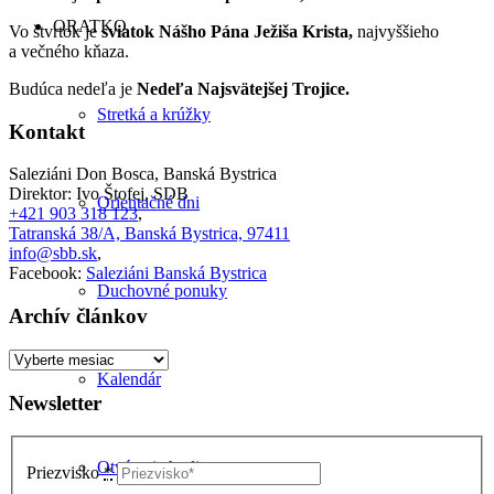
ORATKO
Vo štvrtok je
sviatok Nášho Pána Ježiša Krista,
najvyššieho
a večného kňaza.
Budúca nedeľa je
Nedeľa Najsvätejšej Trojice.
Stretká a krúžky
Kontakt
Saleziáni Don Bosca, Banská Bystrica
Direktor: Ivo Štofej, SDB
Orientačné dni
+421 903 318 123
,
Tatranská 38/A, Banská Bystrica, 97411
info@sbb.sk
,
Facebook:
Saleziáni Banská Bystrica
Duchovné ponuky
Archív článkov
Archív
článkov
Kalendár
Newsletter
Otváracie hodiny
Priezvisko
*