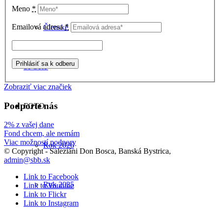
Meno
*
Emailová adresa
*
Členské
ŠPORT
Zobraziť viac značiek
Podporte nás
FOTO
2% z vašej dane
Fond chcem, ale nemám
Viac možností podpory
Rok 2026
© Copyright - Saleziáni Don Bosca, Banská Bystrica,
admin@sbb.sk
Link to Facebook
Rok 2025
Link to Youtube
Link to Flickr
Link to Instagram