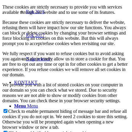
These cookies are strictly necessary to provide you with services
Rok 2018
available through our website and to use some of its features.
Because these cookies are strictly necessary to deliver the website,
refusing them will have impact how our site functions. You always
can block or delete cookies by changing your browser settings and
Rok 2017
force blocking all cookies on this website. But this will always
prompt you to accept/refuse cookies when revisiting our site.
We fully respect if you want to refuse cookies but to avoid asking
you again and again kindly allow us to store a cookie for that. You
Naše priestory
are free to opt out any time or opt in for other cookies to get a better
experience. If you refuse cookies we will remove all set cookies in
our domain.
KONTAKT
We provide you with a list of stored cookies on your computer in
our domain so you can check what we stored. Due to security
reasons we are not able to show or modify cookies from other
domains. You can check these in your browser security settings.
Menu
Menu
Check to enable permanent hiding of message bar and refuse all
cookies if you do not opt in. We need 2 cookies to store this setting.
Otherwise you will be prompted again when opening a new
browser window or new a tab.