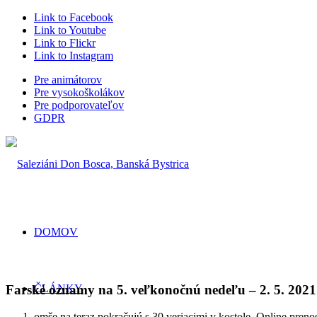
Link to Facebook
Link to Youtube
Link to Flickr
Link to Instagram
Pre animátorov
Pre vysokoškolákov
Pre podporovateľov
GDPR
DOMOV
Farské oznamy na 5. veľkonočnú nedeľu – 2. 5. 2021
ČLÁNKY
omše na teraz pokračujú s 30 veriacimi v kostole. Online preno