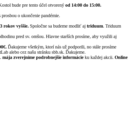
ostol bude pre tento účel otvorený
od 14:00 do 15:00.
 prosbou o ukončenie pandémie.
3 rokov vyššie.
Spoločne sa budeme modliť aj
triduum
. Triduum
hodinu pred sv. omšou. Hlavne starších prosíme, aby využili aj
00€.
Ďakujeme všetkým, ktorí nás už podporili, no stále prosíme
rtLab alebo cez našu stránku sbb.sk. Ďakujeme.
i.
mája zverejníme podrobnejšie informácie
ku každej akcii.
Online