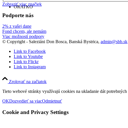
Zobraziť viac značiek
ORATKO
Podporte nás
2% z vašej dane
Fond chcem, ale nemám
Viac možností podpory
© Copyright - Saleziáni Don Bosca, Banská Bystrica,
admin@sbb.sk
Link to Facebook
Link to Youtube
Link to Flickr
Link to Instagram
Zrolovať na začiatok
Tieto webové stránky využívajú cookies na ukladanie dát potrebných p
OK
Dozvedieť sa viac
Odmietnuť
Cookie and Privacy Settings