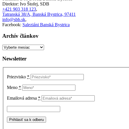
Direktor: Ivo Štofej, SDB
+421 903 318 123
,
Tatranská 38/A, Banská Bystrica, 97411
info@sbb.sk
,
Facebook:
Saleziáni Banská Bystrica
Archív článkov
Archív
článkov
Newsletter
Priezvisko
*
Meno
*
Emailová adresa
*