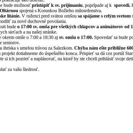
bede bude možnosť
pristúpiť k sv. prijímaniu
, poprípade aj k
spovedi.
K
 Oltárnou
spojená s Korunkou Božieho milosrdenstva.
ke litánie.
V ruženci pred svätou omšou
sa spájame s celým svetom
s
odliť za nové duchovné povolania.
tosti bude
o 17:00 sv. omša pre všetkých chlapcov a animátorov od 1
ych sieťach a na našej stránke.
e okrem omše o 7:00 a 18:30 aj
sv. omšu o 17:00.
Spovedať sa bude pol
e seniorov.
 ihriska s umelou trávou za Salezkom.
Chýba nám ešte približne 60
 projekt dotiahneme do úspešného konca. Prispieť sa dá cez portál Sta
 si ich pozrieť a naplánovať, na ktoré by ste chceli prihlásiť svoje det
lať za vašu štedrosť.