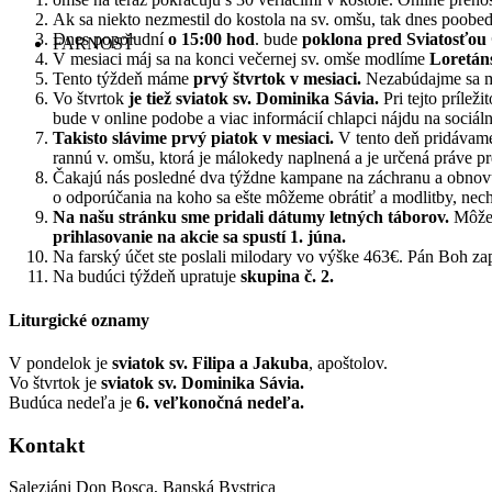
Ak sa niekto nezmestil do kostola na sv. omšu, tak dnes poo
Dnes popoludní
o 15:00 hod
. bude
poklona pred Sviatosťou
FARNOSŤ
V mesiaci máj sa na konci večernej sv. omše modlíme
Loretáns
Tento týždeň máme
prvý štvrtok v mesiaci.
Nezabúdajme sa m
Vo štvrtok
je tiež sviatok sv. Dominika Sávia.
Pri tejto príleži
bude v online podobe a viac informácií chlapci nájdu na sociáln
Takisto slávime prvý piatok v mesiaci.
V tento deň pridávam
rannú v. omšu, ktorá je málokedy naplnená a je určená práve pr
Čakajú nás posledné dva týždne kampane na záchranu a obnovu
o odporúčania na koho sa ešte môžeme obrátiť a modlitby, nech
Na našu stránku sme pridali dátumy letných táborov.
Môžete
prihlasovanie na akcie sa spustí 1. júna.
Na farský účet ste poslali milodary vo výške 463€. Pán Boh zap
Na budúci týždeň upratuje
skupina č. 2.
Liturgické oznamy
V pondelok je
sviatok sv. Filipa a Jakuba
, apoštolov.
Vo štvrtok je
sviatok sv. Dominika Sávia.
Budúca nedeľa je
6.
veľkonočná nedeľa.
Kontakt
Saleziáni Don Bosca, Banská Bystrica