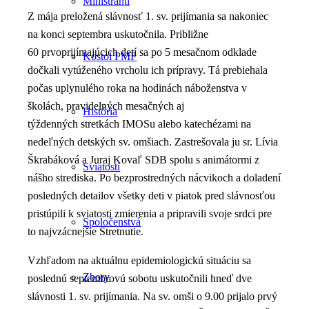
Miništranti
Z mája preložená slávnosť 1. sv. prijímania sa nakoniec
na konci septembra uskutočnila. Približne
60 prvoprijímajúcich detí sa po 5 mesačnom odklade
Kostol PMP
dočkali vytúženého vrcholu ich prípravy. Tá prebiehala
počas uplynulého roka na hodinách náboženstva v
školách, pravidelných mesačných aj
História
týždenných stretkách IMOSu alebo katechézami na
nedeľných detských sv. omšiach. Zastrešovala ju sr. Lívia
Škrabáková a Juraj Kovaľ SDB spolu s animátormi z
Sviatosti
nášho strediska. Po bezprostredných nácvikoch a doladení
posledných detailov všetky deti v piatok pred slávnosťou
pristúpili k sviatosti zmierenia a pripravili svoje srdci pre
Spoločenstvá
to najvzácnejšie Stretnutie.
Vzhľadom na aktuálnu epidemiologickú situáciu sa
Zbory
poslednú septembrovú sobotu uskutočnili hneď dve
slávnosti 1. sv. prijímania. Na sv. omši o 9.00 prijalo prvý