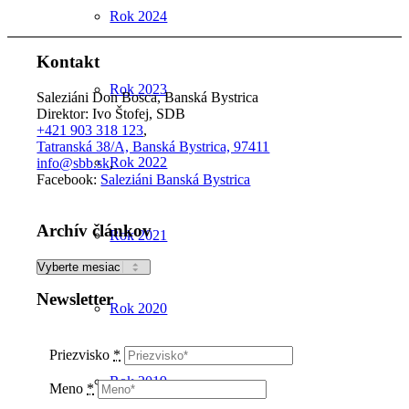
Rok 2024
Kontakt
Rok 2023
Saleziáni Don Bosca, Banská Bystrica
Direktor: Ivo Štofej, SDB
+421 903 318 123
,
Tatranská 38/A, Banská Bystrica, 97411
Rok 2022
info@sbb.sk
,
Facebook:
Saleziáni Banská Bystrica
Archív článkov
Rok 2021
Archív
článkov
Newsletter
Rok 2020
Priezvisko
*
Rok 2019
Meno
*