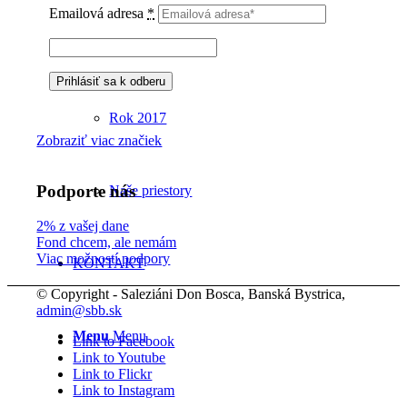
Emailová adresa
*
Rok 2018
Rok 2017
Zobraziť viac značiek
Podporte nás
Naše priestory
2% z vašej dane
Fond chcem, ale nemám
Viac možností podpory
KONTAKT
© Copyright - Saleziáni Don Bosca, Banská Bystrica,
admin@sbb.sk
Menu
Menu
Link to Facebook
Link to Youtube
Link to Flickr
Link to Instagram