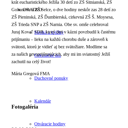
krát eucharistického Ježiša 30 detí zo ZŠ
Sitnianská
, ZŠ
Golianova a ZŠ Selce, o dve hodiny neskôr zas 28 detí zo
ORATKO
ZŠ Pieninská, ZŠ
Ďumbierská
, cirkevná ZŠ Š.
Moysesa
,
ZŠ Trieda SNP a ZŠ
Narnia
. Obe sv. omše celebroval
Juraj Kovaľ SDB, ktorý deti v kázni povzbudil k častému
Stretká a krúžky
prijímaniu – lieku na každú chorobu duše a zároveň k
svätosti, ktorú je vidieť aj bez svätožiare. Modlime sa
za
našich
prvoprijímajúcich
, aby mi im sviatostný Ježiš
Orientačné dni
zachutil na celý život!
Mária Gregová FMA
Duchovné ponuky
Kalendár
Fotogaléria
Otváracie hodiny