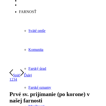
FARNOSŤ
Sväté omše
Komunita
Farský úrad
Späť
Ďalej
1
2
3
4
Farské oznamy
Prvé sv. prijímanie (po korone) v
našej farnosti