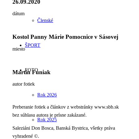
26.09.2020
dátum
Členské
Kostol Panny Márie Pomocnice v Sásovej
ŠPORT
miesto
FOTO
Martin Funiak
autor fotiek
Rok 2026
Preberanie fotiek a článkov z webstránky www.sbb.sk
bez súhlasu autora je prísne zakázané.
Rok 2025
Saleziáni Don Bosca, Banská Bystrica, všetky práva
vyhradené ©.