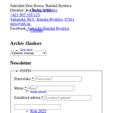
Saleziáni Don Bosca, Banská Bystrica
Direktor: Ivo Štofej, SDB
Otváracie hodiny
+421 903 318 123
,
Tatranská 38/A, Banská Bystrica, 97411
info@sbb.sk
,
Facebook:
Saleziáni Banská Bystrica
Členské
Archív článkov
ŠPORT
Archív
článkov
Newsletter
FOTO
Priezvisko
*
Meno
*
Rok 2026
Emailová adresa
*
Rok 2025