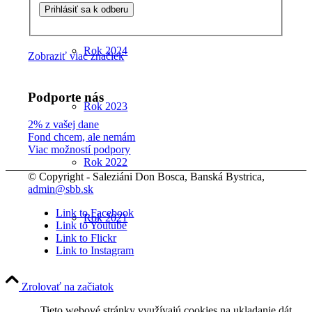
Rok 2024
Zobraziť viac značiek
Podporte nás
Rok 2023
2% z vašej dane
Fond chcem, ale nemám
Viac možností podpory
Rok 2022
© Copyright - Saleziáni Don Bosca, Banská Bystrica,
admin@sbb.sk
Link to Facebook
Rok 2021
Link to Youtube
Link to Flickr
Link to Instagram
Rok 2020
Zrolovať na začiatok
Tieto webové stránky využívajú cookies na ukladanie dát