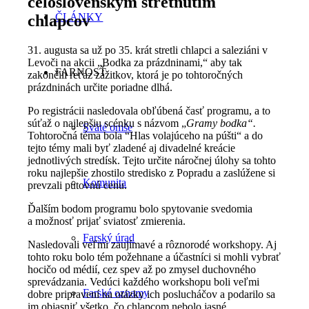
celoslovenským stretnutím
ČLÁNKY
chlapcov
31. augusta sa už po 35. krát stretli chlapci a saleziáni v
Levoči na akcii „Bodka za prázdninami,“ aby tak
FARNOSŤ
zakončili reťaz zážitkov, ktorá je po tohtoročných
prázdninách určite poriadne dlhá.
Po registrácii nasledovala obľúbená časť programu, a to
súťaž o najlepšiu scénku s názvom „
Gramy bodka“.
Sväté omše
Tohtoročná téma bola “Hlas volajúceho na púšti“ a do
tejto témy mali byť zladené aj divadelné kreácie
jednotlivých stredísk. Tejto určite náročnej úlohy sa tohto
roku najlepšie zhostilo stredisko z Popradu a zaslúžene si
Komunita
prevzali putovnú cenu.
Ďalším bodom programu bolo spytovanie svedomia
a možnosť prijať sviatosť zmierenia.
Farský úrad
Nasledovali veľmi zaujímavé a rôznorodé workshopy. Aj
tohto roku bolo tém požehnane a účastníci si mohli vybrať
hocičo od médií, cez spev až po zmysel duchovného
sprevádzania. Vedúci každého workshopu boli veľmi
Farské oznamy
dobre pripravení na otázky ich poslucháčov a podarilo sa
im objasniť všetko, čo chlapcom nebolo jasné.