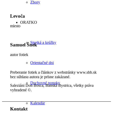
Zbory
Levoča
ORATKO
miesto
Stretká a krúžky
Samuel Šnek
autor fotiek
Orientačné dni
Preberanie fotiek a článkov z webstránky www.sbb.sk
bez súhlasu autora je prísne zakázané.
Duchovné ponuky
Saleziáni Don Bosca, Banská Bystrica, všetky práva
vyhradené ©.
Kalendár
Kontakt