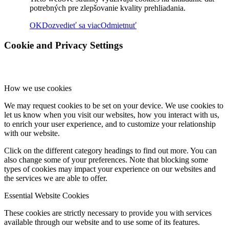
potrebných pre zlepšovanie kvality prehliadania.
Rok 2019
OK
Dozvedieť sa viac
Odmietnuť
Cookie and Privacy Settings
Rok 2018
How we use cookies
Rok 2017
We may request cookies to be set on your device. We use cookies to
let us know when you visit our websites, how you interact with us,
to enrich your user experience, and to customize your relationship
with our website.
Naše priestory
Click on the different category headings to find out more. You can
also change some of your preferences. Note that blocking some
types of cookies may impact your experience on our websites and
KONTAKT
the services we are able to offer.
Essential Website Cookies
These cookies are strictly necessary to provide you with services
Menu
Menu
available through our website and to use some of its features.