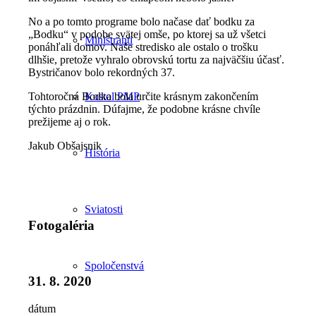
No a po tomto programe bolo načase dať bodku za
„Bodku“ v podobe svätej omše, po ktorej sa už všetci
Miništranti
ponáhľali domov. Naše stredisko ale ostalo o trošku
dlhšie, pretože vyhralo obrovskú tortu za najväčšiu účasť.
Bystričanov bolo rekordných 37.
Tohtoročná Bodka bola určite krásnym zakončením
Kostol PMP
týchto prázdnin. Dúfajme, že podobne krásne chvíle
prežijeme aj o rok.
Jakub Obšajsnik
História
Sviatosti
Fotogaléria
Spoločenstvá
31. 8. 2020
dátum