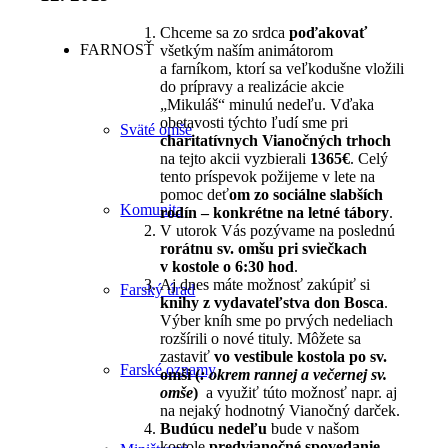
Chceme sa zo srdca
poďakovať
FARNOSŤ
všetkým naším animátorom
a farníkom, ktorí sa veľkodušne vložili
do prípravy a realizácie akcie
„Mikuláš“ minulú nedeľu. Vďaka
obetavosti týchto ľudí sme pri
Sväté omše
charitatívnych Vianočných trhoch
na tejto akcii vyzbierali
1365€
. Celý
tento príspevok požijeme v lete na
pomoc deť
om zo sociálne slabších
Komunita
rodín – konkrétne na letné tábory
.
V utorok Vás pozývame na poslednú
rorátnu sv. omšu pri sviečkach
v kostole o 6:30 hod
.
Aj dnes máte možnosť zakúpiť si
Farský úrad
knihy z vydavateľstva don Bosca
.
Výber kníh sme po prvých nedeliach
rozšírili o nové tituly. Môžete sa
zastaviť
vo vestibule kostola po sv.
Farské oznamy
omši (
: okrem rannej a večernej sv.
omše
)
a využiť túto možnosť napr. aj
na nejaký hodnotný Vianočný darček.
Budúcu nedeľu
bude v našom
kostole
predvianočné spovedanie