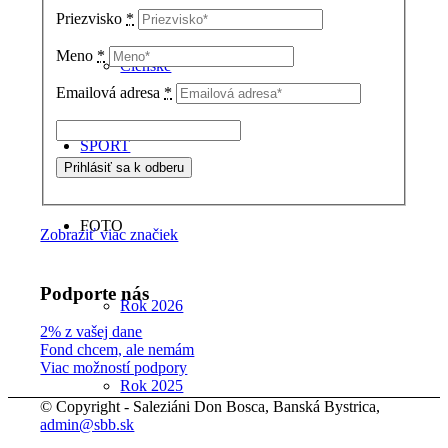
Priezvisko
*
Meno
*
Členské
Emailová adresa
*
ŠPORT
FOTO
Zobraziť viac značiek
Podporte nás
Rok 2026
2% z vašej dane
Fond chcem, ale nemám
Viac možností podpory
Rok 2025
© Copyright - Saleziáni Don Bosca, Banská Bystrica,
admin@sbb.sk