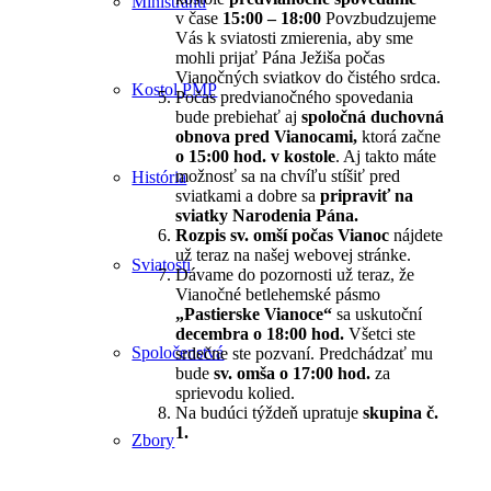
Miništranti
v čase
15:00 – 18:00
Povzbudzujeme
Vás k sviatosti zmierenia, aby sme
mohli prijať Pána Ježiša počas
Vianočných sviatkov do čistého srdca.
Kostol PMP
Počas predvianočného spovedania
bude prebiehať aj
spoločná duchovná
obnova
pred Vianocami,
ktorá začne
o 15:00 hod. v kostole
. Aj takto máte
možnosť sa na chvíľu stíšiť pred
História
sviatkami a dobre sa
pripraviť na
sviatky Narodenia Pána.
Rozpis sv. omší počas Vianoc
nájdete
už teraz na našej webovej stránke.
Sviatosti
Dávame do pozornosti už teraz, že
Vianočné betlehemské pásmo
„Pastierske Vianoce“
sa uskutoční
decembra o 18:00 hod.
Všetci ste
Spoločenstvá
srdečne ste pozvaní. Predchádzať mu
bude
sv. omša o 17:00 hod.
za
sprievodu kolied.
Na budúci týždeň upratuje
skupina č.
1.
Zbory