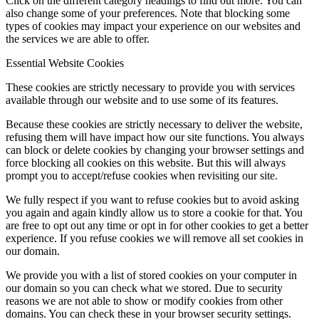
Click on the different category headings to find out more. You can
also change some of your preferences. Note that blocking some
types of cookies may impact your experience on our websites and
Rok 2018
the services we are able to offer.
Essential Website Cookies
These cookies are strictly necessary to provide you with services
Rok 2017
available through our website and to use some of its features.
Because these cookies are strictly necessary to deliver the website,
refusing them will have impact how our site functions. You always
Naše priestory
can block or delete cookies by changing your browser settings and
force blocking all cookies on this website. But this will always
prompt you to accept/refuse cookies when revisiting our site.
We fully respect if you want to refuse cookies but to avoid asking
KONTAKT
you again and again kindly allow us to store a cookie for that. You
are free to opt out any time or opt in for other cookies to get a better
experience. If you refuse cookies we will remove all set cookies in
our domain.
Menu
Menu
We provide you with a list of stored cookies on your computer in
our domain so you can check what we stored. Due to security
reasons we are not able to show or modify cookies from other
domains. You can check these in your browser security settings.