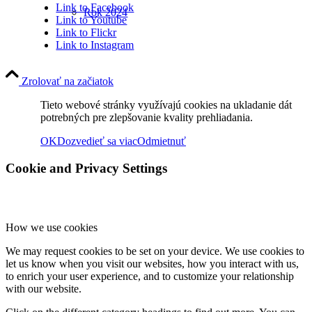
Link to Facebook
Rok 2024
Link to Youtube
Link to Flickr
Link to Instagram
Rok 2023
Zrolovať na začiatok
Tieto webové stránky využívajú cookies na ukladanie dát
potrebných pre zlepšovanie kvality prehliadania.
Rok 2022
OK
Dozvedieť sa viac
Odmietnuť
Cookie and Privacy Settings
Rok 2021
How we use cookies
Rok 2020
We may request cookies to be set on your device. We use cookies to
let us know when you visit our websites, how you interact with us,
to enrich your user experience, and to customize your relationship
with our website.
Rok 2019