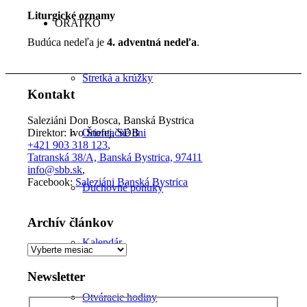
Liturgické oznamy
ORATKO
Budúca nedeľa je
4. adventná nedeľa
.
Stretká a krúžky
Kontakt
Saleziáni Don Bosca, Banská Bystrica
Orientačné dni
Direktor: Ivo Štofej, SDB
+421 903 318 123
,
Tatranská 38/A, Banská Bystrica, 97411
info@sbb.sk
,
Facebook:
Saleziáni Banská Bystrica
Duchovné ponuky
Archív článkov
Kalendár
Archív
článkov
Newsletter
Otváracie hodiny