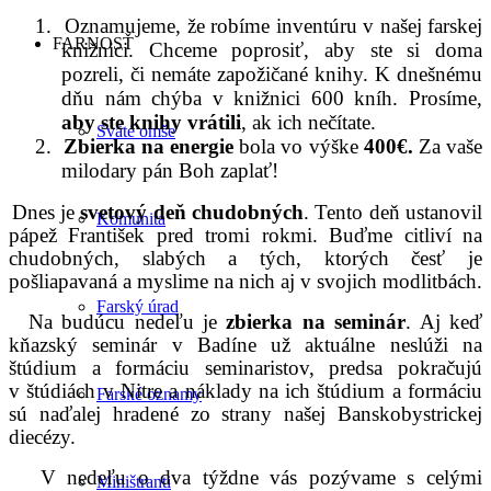
1.
Oznamujeme, že robíme inventúru v našej farskej
FARNOSŤ
knižnici. Chceme poprosiť, aby ste si doma
pozreli, či nemáte zapožičané knihy. K dnešnému
dňu nám chýba v knižnici 600 kníh. Prosíme,
aby ste knihy vrátili
, ak ich nečítate.
Sväté omše
2.
Zbierka na energie
bola vo výške
400€.
Za vaše
milodary pán Boh zaplať!
Dnes je
svetový deň chudobných
. Tento deň ustanovil
Komunita
pápež František pred tromi rokmi. Buďme citliví na
chudobných, slabých a tých, ktorých česť je
pošliapavaná a myslime na nich aj v svojich modlitbách.
Farský úrad
Na budúcu nedeľu je
zbierka na seminár
.
Aj keď
kňazský seminár v Badíne už aktuálne neslúži na
štúdium a formáciu seminaristov, predsa pokračujú
v štúdiách v Nitre a náklady na ich štúdium a formáciu
Farské oznamy
sú naďalej hradené zo strany našej Banskobystrickej
diecézy.
V nedeľu o dva týždne vás pozývame s celými
Miništranti