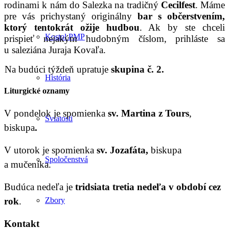
rodinami k nám do Salezka na tradičný
Cecilfest
. Máme
pre vás prichystaný originálny
bar s občerstvením,
ktorý tentokrát ožije hudbou
. Ak by ste chceli
Kostol PMP
prispieť nejakým hudobným číslom, prihláste sa
u saleziána Juraja Kovaľa.
Na budúci týždeň upratuje
skupina č. 2.
História
Liturgické oznamy
V pondelok je spomienka
sv. Martina z Tours
,
Sviatosti
biskupa
.
V utorok je spomienka
sv. Jozafáta,
biskupa
Spoločenstvá
a mučeníka.
Budúca nedeľa je
tridsiata tretia nedeľa v období cez
rok
.
Zbory
Kontakt