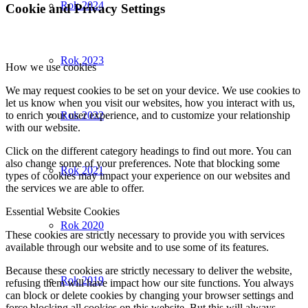
Rok 2024
Cookie and Privacy Settings
Rok 2023
How we use cookies
We may request cookies to be set on your device. We use cookies to
let us know when you visit our websites, how you interact with us,
to enrich your user experience, and to customize your relationship
Rok 2022
with our website.
Click on the different category headings to find out more. You can
also change some of your preferences. Note that blocking some
Rok 2021
types of cookies may impact your experience on our websites and
the services we are able to offer.
Essential Website Cookies
Rok 2020
These cookies are strictly necessary to provide you with services
available through our website and to use some of its features.
Because these cookies are strictly necessary to deliver the website,
Rok 2019
refusing them will have impact how our site functions. You always
can block or delete cookies by changing your browser settings and
force blocking all cookies on this website. But this will always