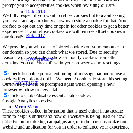
prompt you to accept/refuse cookies when revisiting our site.
Rok 2018
We fully respect if you want to refuse cookies but to avoid asking
you again and again kindly allow us to store a cookie for that. You
are free to opt out any time or opt in for other cookies to get a better
experience. If you refuse cookies we will remove all set cookies in
Rok 2017
our domain.
We provide you with a list of stored cookies on your computer in
our domain so you can check what we stored. Due to security
reasons we are not able to show or modify cookies from other
Naše priestory
domains. You can check these in your browser security settings.
Check to enable permanent hiding of message bar and refuse all
cookies if you do not opt in. We need 2 cookies to store this setting.
KONTAKT
Otherwise you will be prompted again when opening a new
browser window or new a tab.
Click to enable/disable essential site cookies.
Google Analytics Cookies
Menu
Menu
These cookies collect information that is used either in aggregate
form to help us understand how our website is being used or how
effective our marketing campaigns are, or to help us customize our
website and application for you in order to enhance your experience.