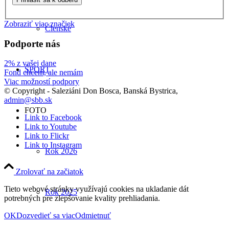
Zobraziť viac značiek
Členské
Podporte nás
2% z vašej dane
ŠPORT
Fond chcem, ale nemám
Viac možností podpory
© Copyright - Saleziáni Don Bosca, Banská Bystrica,
admin@sbb.sk
FOTO
Link to Facebook
Link to Youtube
Link to Flickr
Link to Instagram
Rok 2026
Zrolovať na začiatok
Tieto webové stránky využívajú cookies na ukladanie dát
Rok 2025
potrebných pre zlepšovanie kvality prehliadania.
OK
Dozvedieť sa viac
Odmietnuť