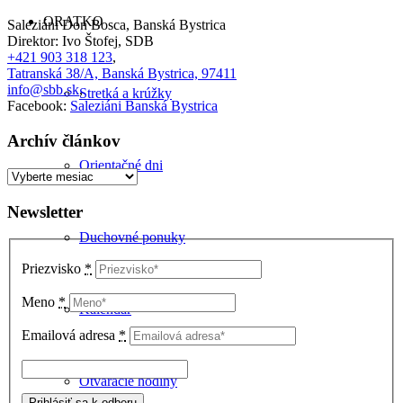
ORATKO
Saleziáni Don Bosca, Banská Bystrica
Direktor: Ivo Štofej, SDB
+421 903 318 123
,
Tatranská 38/A, Banská Bystrica, 97411
info@sbb.sk
,
Stretká a krúžky
Facebook:
Saleziáni Banská Bystrica
Archív článkov
Orientačné dni
Archív
článkov
Newsletter
Duchovné ponuky
Priezvisko
*
Meno
*
Kalendár
Emailová adresa
*
Otváracie hodiny