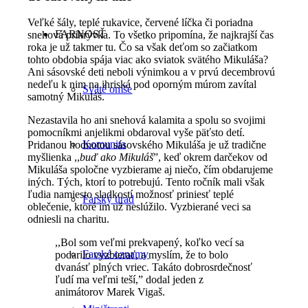
Veľké šály, teplé rukavice, červené líčka či poriadna
FARNOSŤ
snehová prikrývka. To všetko pripomína, že najkrajší čas
roka je už takmer tu. Čo sa však deťom so začiatkom
tohto obdobia spája viac ako sviatok svätého Mikuláša?
Ani sásovské deti neboli výnimkou a v prvú decembrovú
nedeľu k nim na ihriská pod oporným múrom zavítal
Sväté omše
samotný Mikuláš.
Nezastavila ho ani snehová kalamita a spolu so svojimi
pomocníkmi anjelikmi obdaroval vyše päťsto detí.
Komunita
Pridanou hodnotou sásovského Mikuláša je už tradične
myšlienka ,,
buď ako Mikuláš
”, keď okrem darčekov od
Mikuláša spoločne vyzbierame aj niečo, čím obdarujeme
iných. Tých, ktorí to potrebujú. Tento ročník mali však
ľudia namiesto sladkostí možnosť priniesť teplé
Farský úrad
oblečenie, ktoré im už neslúžilo. Vyzbierané veci sa
odniesli na charitu.
,,Bol som veľmi prekvapený, koľko vecí sa
Farské oznamy
podarilo vyzbierať, a myslím, že to bolo
dvanásť plných vriec. Takáto dobrosrdečnosť
ľudí ma veľmi teší,” dodal jeden z
animátorov Marek Vigaš.