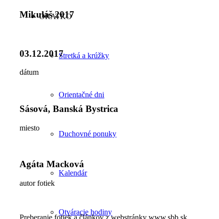
Mikuláš 2017
ORATKO
03.12.2017
Stretká a krúžky
dátum
Orientačné dni
Sásová, Banská Bystrica
miesto
Duchovné ponuky
Agáta Macková
Kalendár
autor fotiek
Otváracie hodiny
Preberanie fotiek a článkov z webstránky www.sbb.sk