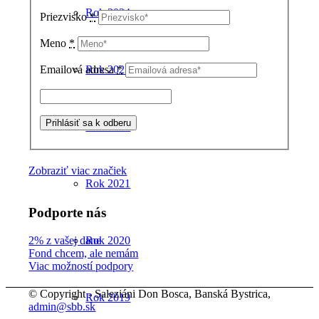
Rok 2024
Priezvisko
*
Meno
*
Rok 2023
Emailová adresa
*
Rok 2022
Zobraziť viac značiek
Rok 2021
Podporte nás
2% z vašej dane
Rok 2020
Fond chcem, ale nemám
Viac možností podpory
© Copyright - Saleziáni Don Bosca, Banská Bystrica,
Rok 2019
admin@sbb.sk