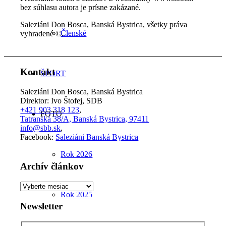
bez súhlasu autora je prísne zakázané.
Saleziáni Don Bosca, Banská Bystrica, všetky práva
Členské
vyhradené ©.
Kontakt
ŠPORT
Saleziáni Don Bosca, Banská Bystrica
Direktor: Ivo Štofej, SDB
+421 903 318 123
,
FOTO
Tatranská 38/A, Banská Bystrica, 97411
info@sbb.sk
,
Facebook:
Saleziáni Banská Bystrica
Rok 2026
Archív článkov
Archív
Rok 2025
článkov
Newsletter