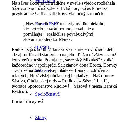
Miništranti
Na záver akcie sa už tradične v svetle sviečok rozliehala
Sásovou vianočná koleda Tichá noc, počas ktorej sa
prvýkrát rozžiaril aj sídliskový vianočný stromček.
,,Nezabudnite: keď niekedy uvidíte niekoho,
Kostol PMP
kto potrebuje vašu pomoc, neváhajte a
pomáhajte,” rozlúčil sa povzbudivými
slovami moderátor Marek.
História
Radosť z príchodu Mikuláša žiarila nielen v očiach detí,
ale aj rodičov či starkých a na jeho ďalšiu návštevu sa už
teraz veľmi tešia. Podujatie ,,sásovský Mikuláš” vzniká
každoročne v spolupráci Saleziánov dona Bosca, Domky
– združenia saleziánskej mládeže, Laury – združenia
Sviatosti
mladých, Nezávislej občianskej iniciatívy – Náš domov
Sásová, Občianskej rady – Rudlová – Sásová I. a II.,
tvoriace Spoločenstvo Rudlová – Sásová a mesta Banská
Bystrica.
Spoločenstvá
Lucia Trimayová
Zbory