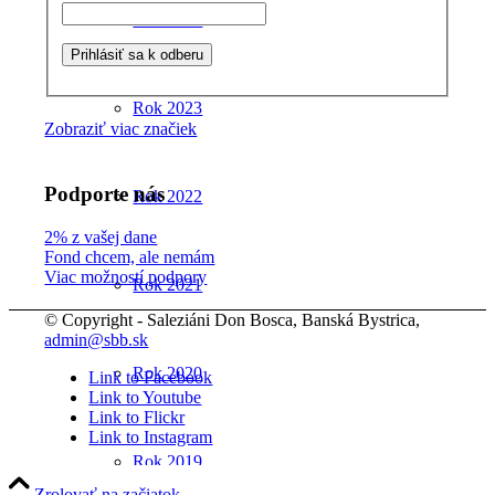
Rok 2024
Rok 2023
Zobraziť viac značiek
Podporte nás
Rok 2022
2% z vašej dane
Fond chcem, ale nemám
Viac možností podpory
Rok 2021
© Copyright - Saleziáni Don Bosca, Banská Bystrica,
admin@sbb.sk
Rok 2020
Link to Facebook
Link to Youtube
Link to Flickr
Link to Instagram
Rok 2019
Zrolovať na začiatok