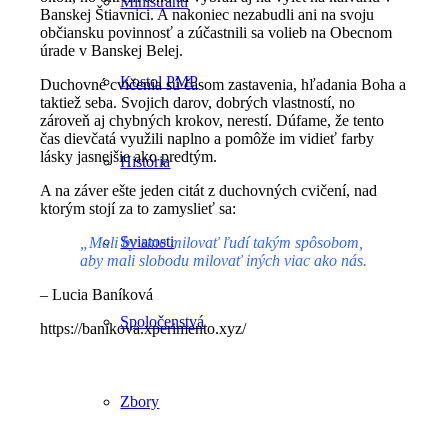
Miništranti
Banskej Štiavnici. A nakoniec nezabudli ani na svoju
občiansku povinnosť a zúčastnili sa volieb na Obecnom
úrade v Banskej Belej.
Kostol PMP
Duchovné cvičenia sú časom zastavenia, hľadania Boha a
taktiež seba. Svojich darov, dobrých vlastností, no
zároveň aj chybných krokov, nerestí. Dúfame, že tento
čas dievčatá využili naplno a pomôže im vidieť farby
lásky jasnejšie ako predtým.
História
A na záver ešte jeden citát z duchovných cvičení, nad
ktorým stojí za to zamyslieť sa:
Sviatosti
„Mali by sme milovať ľudí takým spôsobom,
aby mali slobodu milovať iných viac ako nás.
– Lucia Baníková
Spoločenstvá
https://banikova.xperimento.xyz/
Zbory