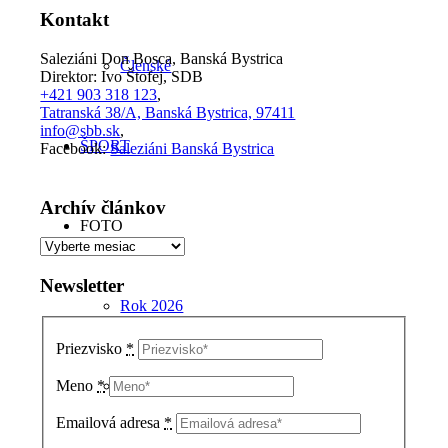
Kontakt
Saleziáni Don Bosca, Banská Bystrica
Členské
Direktor: Ivo Štofej, SDB
+421 903 318 123
,
Tatranská 38/A, Banská Bystrica, 97411
info@sbb.sk
,
ŠPORT
Facebook:
Saleziáni Banská Bystrica
Archív článkov
FOTO
Archív
článkov
Newsletter
Rok 2026
Priezvisko
*
Rok 2025
Meno
*
Emailová adresa
*