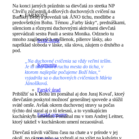
Na konci jarných prázdnin sa dievčatá zo stretka NP
Chvíľu zúčastnili 4-dňových duchovných cvičení na
FARNOSŤ
Banskej Belej a povedali tak ÁNO tichu, modlitbe a
predovšetkým Bohu. Témou „Farby lásky“, prednáškami,
silenciom a rôznymi duchovnými aktivitami dievčatá
sprevádzali sestra Pauli a sestra Monika. Odznelo tu
mnoho zaujímavých myšlienok, pilierov lásky, ako
Sväté omše
napríklad sloboda v láske, sila slova, záujem o druhého a
pod.
„Na duchovné cvičenia sa vždy veľmi teším.
Komunita
Je to taký únik z ruchu mesta do ticha, v
ktorom najlepšie počujeme Boží hlas,“
vyjadrila sa o duchovných cvičeniach Mária
Jánošíková.
Farský úrad
Priblížiť sa k Bohu im pomáhal aj don Juraj Kovaľ, ktorý
dievčatám poskytol možnosť generálnej spovede a slúžil
sväté omše. Avšak okrem duchovnej stravy sa počas
týchto dní staral aj o tú telesnú, a to vynikajúcim
Farské oznamy
kuchárskym umením. Pomáhal mu v tom Andrej Leitner,
ktorý taktiež v kuchárskom umení nezaostával.
Dievčatá trávili väčšinu času na chate a v prírode v jej
okolí, no okrem toho sa vybrali aj na výlet na kalváriu v