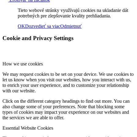
Tieto webové stránky využívajú cookies na ukladanie dát
Rok 2018
potrebných pre zlepšovanie kvality prehliadania.
OK
Dozvedieť sa viac
Odmietnuť
Cookie and Privacy Settings
Rok 2017
How we use cookies
Naše priestory
We may request cookies to be set on your device. We use cookies to
let us know when you visit our websites, how you interact with us,
to enrich your user experience, and to customize your relationship
KONTAKT
with our website.
Click on the different category headings to find out more. You can
also change some of your preferences. Note that blocking some
types of cookies may impact your experience on our websites and
Menu
Menu
the services we are able to offer.
Essential Website Cookies