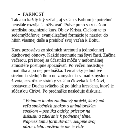
FARNOSŤ
Tak ako každý iný vzťah, aj vzťah s Bohom je potrebné
neustále rozvíjať a oživovať. Práve preto sa v našom
stredisku organizuje kurz Objav Krista. Cieľom tejto
sedemtýždňovej evanjelizačnej formácie je nazrieť do
hlbín vlastnej duše a prehĺbiť svoj vzťah k Bohu.
Kurz pozostáva zo siedmich stretnutí a jednodennej
duchovnej obnovy. Každé stretnutie má štyri časti. Začína
večerou, pri ktorej sa účastníci môžu v neformálnej
atmosfére postupne spoznávať. Po večeri nasleduje
modlitba a po nej prednáška. Tematicky jednotlivé
stretnutia sledujú líniu od zamyslenia sa nad zmyslom
života, cez rôzne stránky vzťahu človeka k Ježišovi,
postavenie Ducha svätého až po úlohu kresťana, ktorý je
súčasťou Cirkvi. Po prednáške nasleduje diskusia.
“Vnímam to ako zaujímavý projekt, ktorý má
veľa spoločných znakov s animátorským
stretkom – ponúka otázky, priestor na
diskusiu a zdieľanie k podnetnej téme.
Napriek tomu formulovať v skupine svoj
názor alebo prežívanie nie je vždy