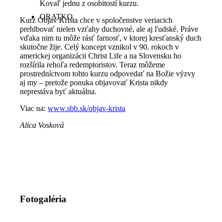
Kovaľ jednu z osobitostí kurzu.
ORATKO
Kurz Objav Krista chce v spoločenstve veriacich
prehlbovať nielen vzťahy duchovné, ale aj ľudské. Práve
vďaka nim tu môže rásť farnosť, v ktorej kresťanský duch
skutočne žije. Celý koncept vznikol v 90. rokoch v
americkej organizácii Christ Life a na Slovensku ho
rozšírila rehoľa redemptoristov. Teraz môžeme
prostredníctvom tohto kurzu odpovedať na Božie výzvy
aj my – pretože ponuka objavovať Krista nikdy
neprestáva byť aktuálna.
Viac na:
www.sbb.sk/objav-krista
Alica Vosková
Fotogaléria