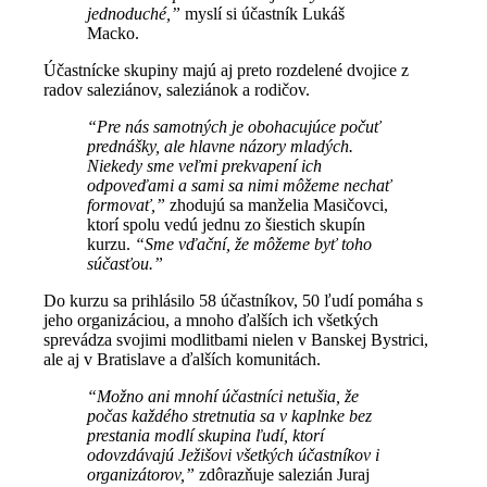
jednoduché,”
myslí si účastník Lukáš
Macko.
Účastnícke skupiny majú aj preto rozdelené dvojice z
radov saleziánov, saleziánok a rodičov.
“Pre nás samotných je obohacujúce počuť
prednášky, ale hlavne názory mladých.
Niekedy sme veľmi prekvapení ich
odpoveďami a sami sa nimi môžeme nechať
formovať,”
zhodujú sa manželia Masičovci,
ktorí spolu vedú jednu zo šiestich skupín
kurzu.
“Sme vďační, že môžeme byť toho
súčasťou.”
Do kurzu sa prihlásilo 58 účastníkov, 50 ľudí pomáha s
jeho organizáciou, a mnoho ďalších ich všetkých
sprevádza svojimi modlitbami nielen v Banskej Bystrici,
ale aj v Bratislave a ďalších komunitách.
“Možno ani mnohí účastníci netušia, že
počas každého stretnutia sa v kaplnke bez
prestania modlí skupina ľudí, ktorí
odovzdávajú Ježišovi všetkých účastníkov i
organizátorov,”
zdôrazňuje salezián Juraj