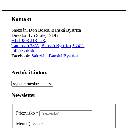
Kontakt
Saleziáni Don Bosca, Banská Bystrica
Direktor: Ivo Štofej, SDB
+421 903 318 123
,
Tatranská 38/A, Banská Bystrica, 97411
info@sbb.sk
,
Facebook:
Saleziáni Banská Bystrica
Archív článkov
Archív
článkov
Newsletter
Priezvisko
*
Meno
*